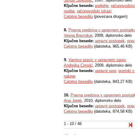
Simon Šinkovec
, 2007, diplomsko delo
Ključne besede:
podjetje
,
računovodstv
oseba
,
računovodski izkazi
Celotno besedilo
(povezava drugam)
8.
Pravna sredstva v upravnem postopk
Vesna Breznikar
, 2009, diplomsko delo
Ključne besede:
upravni postopek
,
prav
Celotno besedilo
(datoteka, 965,46 KB)
9.
Varstvo pravic v upravnem sporu
Andrejka Cirnski
, 2009, diplomsko delo
Ključne besede:
upravni spor
,
postoki 
naloge
Celotno besedilo
(datoteka, 843,27 KB)
10.
Pravna sredstva v upravnem postop
Ana Jereb
, 2010, diplomsko delo
Ključne besede:
upravni postopek
,
prav
Celotno besedilo
(datoteka, 874,58 KB)
1 - 10 / 46