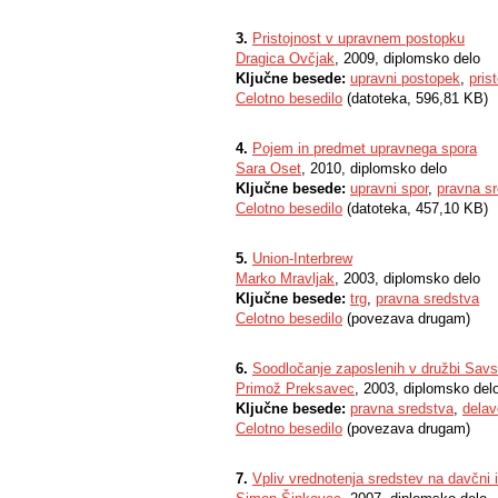
3.
Pristojnost v upravnem postopku
Dragica Ovčjak
, 2009, diplomsko delo
Ključne besede:
upravni postopek
,
pris
Celotno besedilo
(datoteka, 596,81 KB)
4.
Pojem in predmet upravnega spora
Sara Oset
, 2010, diplomsko delo
Ključne besede:
upravni spor
,
pravna s
Celotno besedilo
(datoteka, 457,10 KB)
5.
Union-Interbrew
Marko Mravljak
, 2003, diplomsko delo
Ključne besede:
trg
,
pravna sredstva
Celotno besedilo
(povezava drugam)
6.
Soodločanje zaposlenih v družbi Savsk
Primož Preksavec
, 2003, diplomsko del
Ključne besede:
pravna sredstva
,
delav
Celotno besedilo
(povezava drugam)
7.
Vpliv vrednotenja sredstev na davčni 