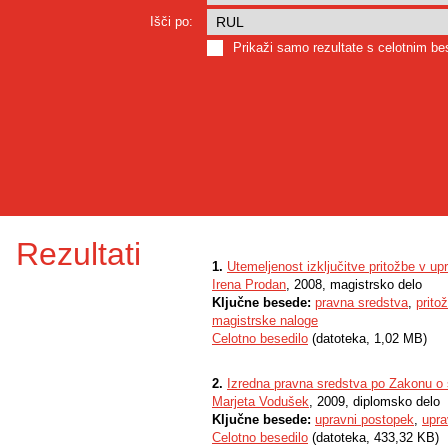
Išči po:
Prikaži samo rezultate s celotnim b
Rezultati
1.
Utemeljenost izključitve pritožbe v u
Irena Prodan
, 2008, magistrsko delo
Ključne besede:
pravna sredstva
,
prito
magistrske naloge
Celotno besedilo
(datoteka, 1,02 MB)
2.
Izredna pravna sredstva po Zakonu 
Marjeta Vodušek
, 2009, diplomsko delo
Ključne besede:
upravni postopek
,
upra
Celotno besedilo
(datoteka, 433,32 KB)