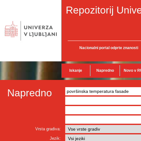
Repozitorij Unive
Nacionalni portal odprte znanosti
Iskanje
Napredno
Novo v R
Napredno
Vrsta gradiva:
Jezik: