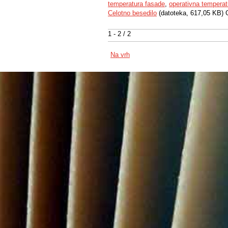
temperatura fasade
,
operativna temperat
Celotno besedilo
(datoteka, 617,05 KB) 
1 - 2 / 2
Na vrh