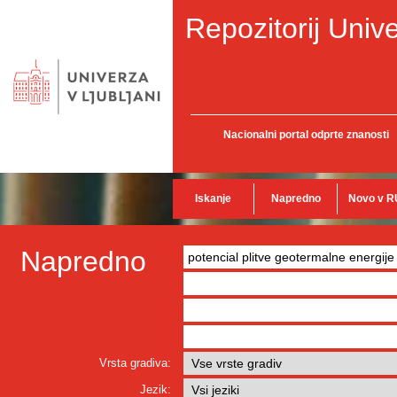
Repozitorij Unive
Nacionalni portal odprte znanosti
Iskanje
Napredno
Novo v R
Napredno
Vrsta gradiva:
Jezik: