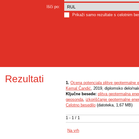
Išči po:
Prikaži samo rezultate s celotnim b
Rezultati
1.
Ocena potenciala plitve geotermalne 
Kemal Čandić
, 2019, diplomsko delo/na
Ključne besede:
plitva geotermalna ener
geosonda
,
izkoriščanje geotermalne ener
Celotno besedilo
(datoteka, 1,67 MB)
1 - 1 / 1
Na vrh