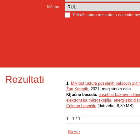
Išči po:
Prikaži samo rezultate s celotnim b
Rezultati
1.
Mikrostruktura posebnih bakrovih zlitin
Žan Kresnik
, 2021, magistrsko delo
Ključne besede:
posebne bakrove zlitin
elektronska mikroskopija
,
energijsko dis
Celotno besedilo
(datoteka, 8,89 MB)
1 - 1 / 1
Na vrh