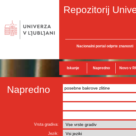
Repozitorij Unive
Nacionalni portal odprte znanosti
Iskanje
Napredno
Novo v R
Napredno
Vrsta gradiva:
Jezik: