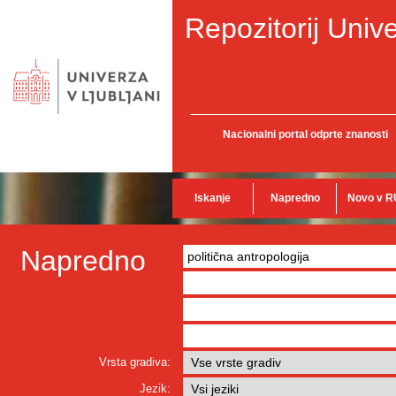
Repozitorij Unive
Nacionalni portal odprte znanosti
Iskanje
Napredno
Novo v R
Napredno
Vrsta gradiva:
Jezik: