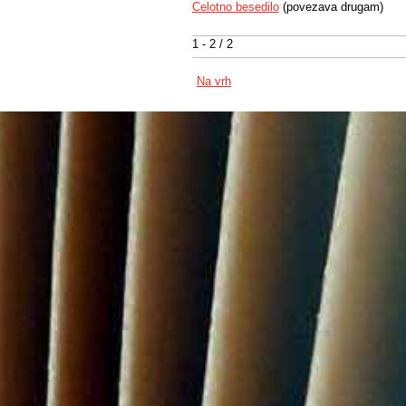
Celotno besedilo
(povezava drugam)
1 - 2 / 2
Na vrh