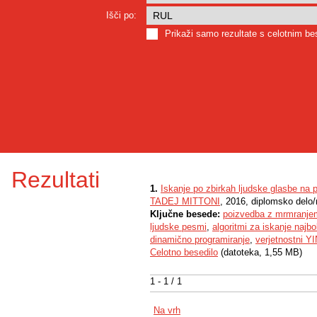
Išči po:
Prikaži samo rezultate s celotnim b
Rezultati
1.
Iskanje po zbirkah ljudske glasbe na 
TADEJ MITTONI
, 2016, diplomsko delo
Ključne besede:
poizvedba z mrmranje
ljudske pesmi
,
algoritmi za iskanje najbo
dinamično programiranje
,
verjetnostni Y
Celotno besedilo
(datoteka, 1,55 MB)
1 - 1 / 1
Na vrh