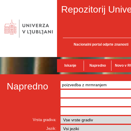
Repozitorij Unive
Nacionalni portal odprte znanosti
Iskanje
Napredno
Novo v R
Napredno
Vrsta gradiva:
Jezik: