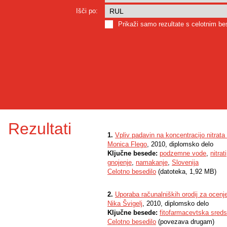
Išči po:
Prikaži samo rezultate s celotnim b
Rezultati
1.
Vpliv padavin na koncentracijo nitrata
Monica Flego
, 2010, diplomsko delo
Ključne besede:
podzemne vode
,
nitrati
gnojenje
,
namakanje
,
Slovenija
Celotno besedilo
(datoteka, 1,92 MB)
2.
Uporaba računalniških orodij za ocenje
Nika Švigelj
, 2010, diplomsko delo
Ključne besede:
fitofarmacevtska sreds
Celotno besedilo
(povezava drugam)