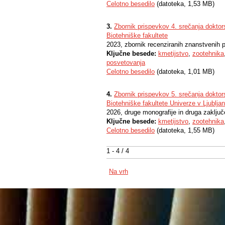
Celotno besedilo
(datoteka, 1,53 MB)
3.
Zbornik prispevkov 4. srečanja dokto
Biotehniške fakultete
2023, zbornik recenziranih znanstvenih 
Ključne besede:
kmetijstvo
,
zootehnika
posvetovanja
Celotno besedilo
(datoteka, 1,01 MB)
4.
Zbornik prispevkov 5. srečanja dokto
Biotehniške fakultete Univerze v Ljubljan
2026, druge monografije in druga zaključ
Ključne besede:
kmetijstvo
,
zootehnika
Celotno besedilo
(datoteka, 1,55 MB)
1 - 4 / 4
Na vrh