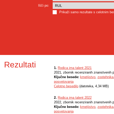
Išči po:
Prikaži samo rezultate s celotnim b
Rezultati
1.
Rodica ima talent 2021
2021, zbornik recenziranih znanstvenih 
Ključne besede:
kmetijstvo
,
zootehnika
posvetovanja
Celotno besedilo
(datoteka, 4,34 MB)
2.
Rodica ima talent 2022
2022, zbornik recenziranih znanstvenih 
Ključne besede:
kmetijstvo
,
zootehnika
posvetovanja