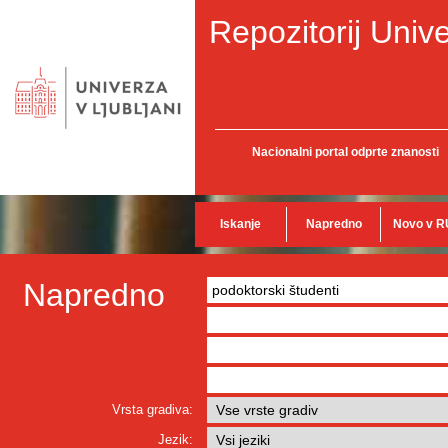
Repozitorij Unive
Nacionalni portal odprte znanosti
Iskanje
Napredno
Novo v R
Napredno
Vrsta gradiva:
Jezik: