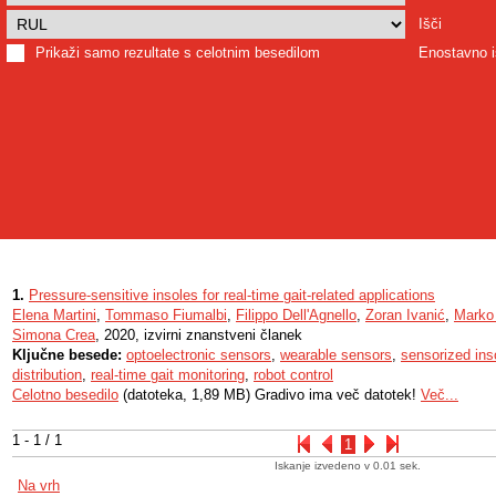
Išči
Prikaži samo rezultate s celotnim besedilom
Enostavno i
1.
Pressure-sensitive insoles for real-time gait-related applications
Elena Martini
,
Tommaso Fiumalbi
,
Filippo Dell'Agnello
,
Zoran Ivanić
,
Marko
Simona Crea
, 2020, izvirni znanstveni članek
Ključne besede:
optoelectronic sensors
,
wearable sensors
,
sensorized ins
distribution
,
real-time gait monitoring
,
robot control
Celotno besedilo
(datoteka, 1,89 MB) Gradivo ima več datotek!
Več...
1 - 1 / 1
1
Iskanje izvedeno v 0.01 sek.
Na vrh