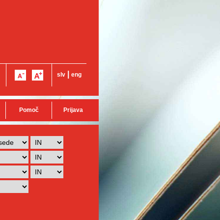
|
slv
eng
Pomoč
Prijava