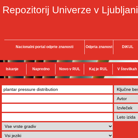
Repozitorij Univerze v Ljubljani
Nacionalni portal odprte znanosti
Odprta znanost
DiKUL
Iskanje
Napredno
Novo v RUL
Kaj je RUL
V številkah