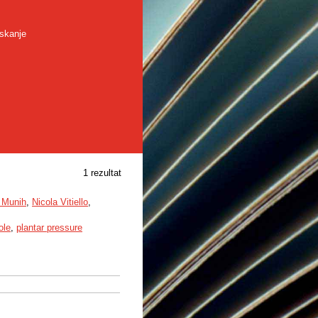
skanje
1 rezultat
 Munih
,
Nicola Vitiello
,
ole
,
plantar pressure