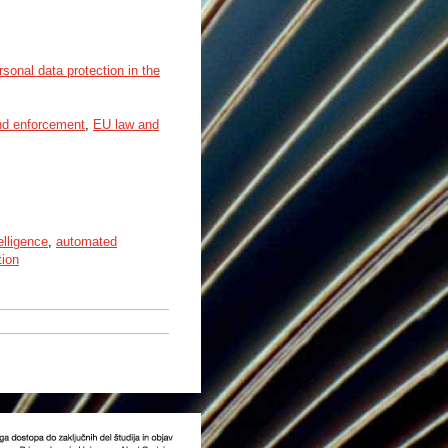
sonal data protection in the
nd enforcement
,
EU law and
telligence
,
automated
tion