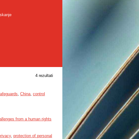
skanje
4 rezultati
safeguards
,
China
,
control
hallenges from a human rights
privacy
,
protection of personal