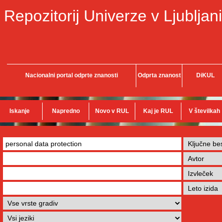
Repozitorij Univerze v Ljubljani
Nacionalni portal odprte znanosti
Odprta znanost
DiKUL
Iskanje
Napredno
Novo v RUL
Kaj je RUL
V številkah