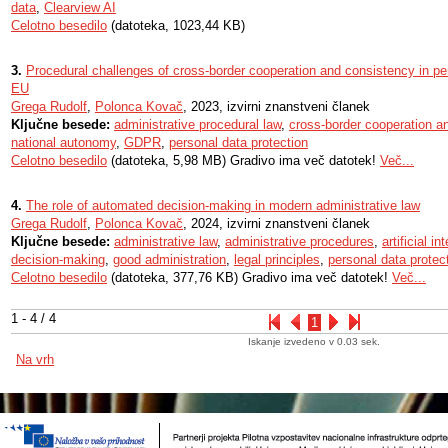
data
,
Clearview AI
Celotno besedilo
(datoteka, 1023,44 KB)
3.
Procedural challenges of cross-border cooperation and consistency in per
EU
Grega Rudolf
,
Polonca Kovač
, 2023, izvirni znanstveni članek
Ključne besede:
administrative procedural law
,
cross-border cooperation a
national autonomy
,
GDPR
,
personal data protection
Celotno besedilo
(datoteka, 5,98 MB) Gradivo ima več datotek!
Več...
4.
The role of automated decision-making in modern administrative law
Grega Rudolf
,
Polonca Kovač
, 2024, izvirni znanstveni članek
Ključne besede:
administrative law
,
administrative procedures
,
artificial in
decision-making
,
good administration
,
legal principles
,
personal data protec
Celotno besedilo
(datoteka, 377,76 KB) Gradivo ima več datotek!
Več...
1 - 4 / 4
1
Iskanje izvedeno v 0.03 sek.
Na vrh