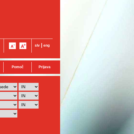
|
slv
eng
Pomoč
Prijava