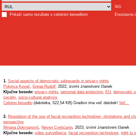
Išči
Prikaži samo rezultate s celotnim besedilom
Enostavno i
1.
Social aspects of democratic safeguards in privacy rights
Polonca Kovač
,
Grega Rudolf
, 2022, izvirni znanstveni članek
Ključne besede:
privacy rights
,
personal data protection
,
EU
,
democratic 
society
,
socio-cultural analysis
Celotno besedilo
(datoteka, 522,54 KB) Gradivo ima več datotek!
Več...
2.
Regulation of the use of facial recognition technology –limitations and c
perspective
Mirjana Dokmanović
,
Neven Cvetićanin
, 2023, izvirni znanstveni članek
Ključne besede:
video surveillance
,
facial recognition technology
,
right to 