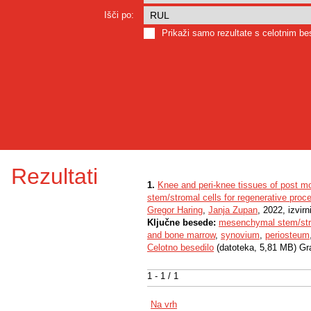
Išči po:
Prikaži samo rezultate s celotnim b
Rezultati
1.
Knee and peri-knee tissues of post m
stem/stromal cells for regenerative proc
Gregor Haring
,
Janja Zupan
, 2022, izvir
Ključne besede:
mesenchymal stem/str
and bone marrow
,
synovium
,
periosteum
Celotno besedilo
(datoteka, 5,81 MB) Gr
1 - 1 / 1
Na vrh