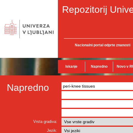
Repozitorij Unive
Nacionalni portal odprte znanosti
Iskanje
Napredno
Novo v R
Napredno
Vrsta gradiva:
Jezik: