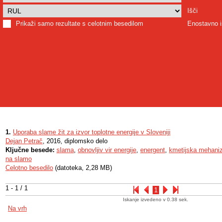
Išči
Prikaži samo rezultate s celotnim besedilom
Enostavno i
1.
Uporaba slame žit za izvor toplotne energije v Sloveniji
Dejan Petrač
, 2016, diplomsko delo
Ključne besede:
slama
,
obnovljiv vir energije
,
energent
,
kmetijska mehaniz
na slamo
Celotno besedilo
(datoteka, 2,28 MB)
1 - 1 / 1
1
Iskanje izvedeno v 0.38 sek.
Na vrh