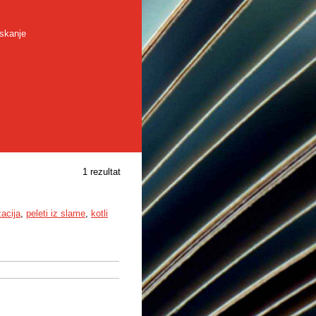
skanje
1 rezultat
acija
,
peleti iz slame
,
kotli