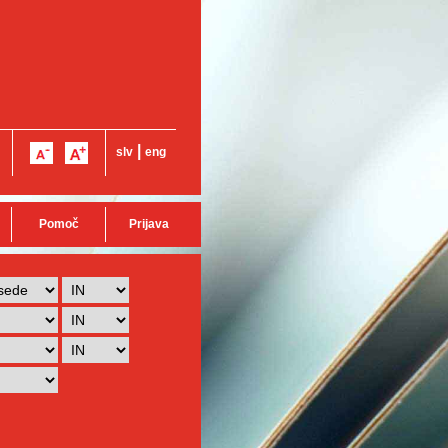
|
slv
eng
Pomoč
Prijava