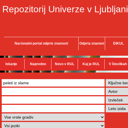
Repozitorij Univerze v Ljubljani
Nacionalni portal odprte znanosti
Odprta znanost
DiKUL
Iskanje
Napredno
Novo v RUL
Kaj je RUL
V številkah