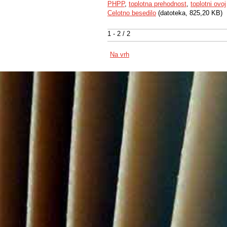
PHPP
,
toplotna prehodnost
,
toplotni ovoj
Celotno besedilo
(datoteka, 825,20 KB)
1 - 2 / 2
Na vrh