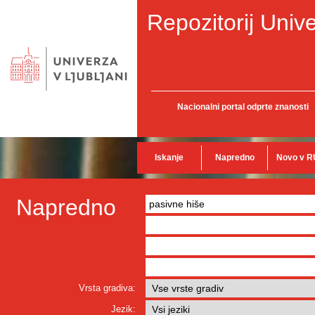
Repozitorij Unive
Nacionalni portal odprte znanosti
Iskanje
Napredno
Novo v R
Napredno
Vrsta gradiva:
Jezik: