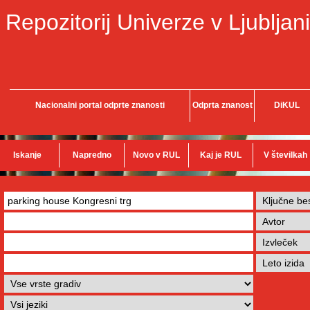
Repozitorij Univerze v Ljubljani
Nacionalni portal odprte znanosti
Odprta znanost
DiKUL
Iskanje
Napredno
Novo v RUL
Kaj je RUL
V številkah