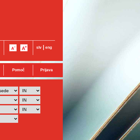
|
slv
eng
Pomoč
Prijava