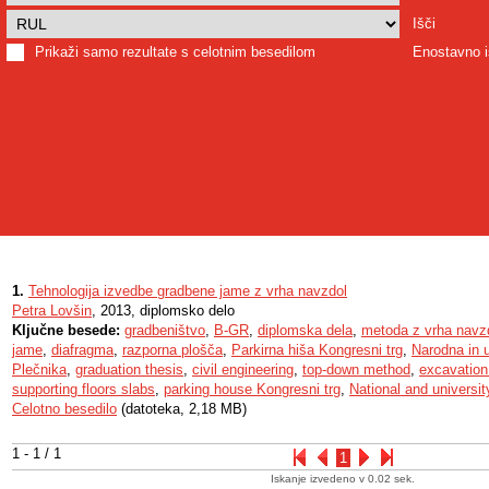
Išči
Prikaži samo rezultate s celotnim besedilom
Enostavno i
1.
Tehnologija izvedbe gradbene jame z vrha navzdol
Petra Lovšin
, 2013, diplomsko delo
Ključne besede:
gradbeništvo
,
B-GR
,
diplomska dela
,
metoda z vrha navz
jame
,
diafragma
,
razporna plošča
,
Parkirna hiša Kongresni trg
,
Narodna in u
Plečnika
,
graduation thesis
,
civil engineering
,
top-down method
,
excavation 
supporting floors slabs
,
parking house Kongresni trg
,
National and universit
Celotno besedilo
(datoteka, 2,18 MB)
1 - 1 / 1
1
Iskanje izvedeno v 0.02 sek.