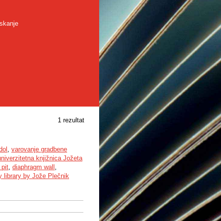
skanje
1 rezultat
dol
,
varovanje gradbene
niverzitetna knjižnica Jožeta
pit
,
diaphragm wall
,
y library by Jože Plečnik