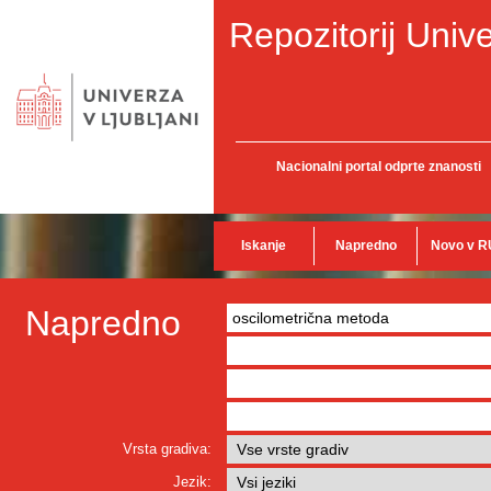
Repozitorij Unive
Nacionalni portal odprte znanosti
Iskanje
Napredno
Novo v R
Napredno
Vrsta gradiva:
Jezik: