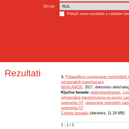
Išči po:
Prikaži samo rezultate s celotnim b
Rezultati
1.
Prilagodljivo ocenjevanje morfoloških
ortogonalnih transformacij
MIHA AMON
, 2017, doktorsko delo/nalo
Ključne besede:
elektrokardiogram
,
Lon
ortogonalna transformacija na osnovi Le
segmenta ST
,
opisovanje prehodnih sp
segmenta ST
Celotno besedilo
(datoteka, 11,28 MB)
1 - 1 / 1