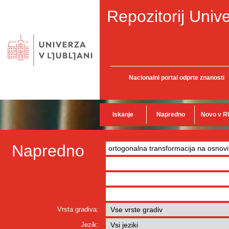
Repozitorij Unive
Nacionalni portal odprte znanosti
Iskanje
Napredno
Novo v R
Napredno
Vrsta gradiva:
Jezik: