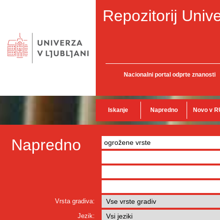
Repozitorij Unive
Nacionalni portal odprte znanosti
Iskanje
Napredno
Novo v R
Napredno
Vrsta gradiva:
Jezik: