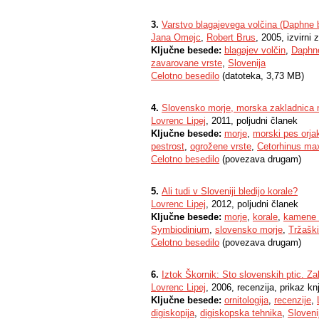
3.
Varstvo blagajevega volčina (Daphne
Jana Omejc
,
Robert Brus
, 2005, izvirni
Ključne besede:
blagajev volčin
,
Daphne
zavarovane vrste
,
Slovenija
Celotno besedilo
(datoteka, 3,73 MB)
4.
Slovensko morje, morska zakladnica 
Lovrenc Lipej
, 2011, poljudni članek
Ključne besede:
morje
,
morski pes orja
pestrost
,
ogrožene vrste
,
Cetorhinus ma
Celotno besedilo
(povezava drugam)
5.
Ali tudi v Sloveniji bledijo korale?
Lovrenc Lipej
, 2012, poljudni članek
Ključne besede:
morje
,
korale
,
kamene 
Symbiodinium
,
slovensko morje
,
Tržaški
Celotno besedilo
(povezava drugam)
6.
Iztok Škornik: Sto slovenskih ptic. Za
Lovrenc Lipej
, 2006, recenzija, prikaz knj
Ključne besede:
ornitologija
,
recenzije
,
digiskopija
,
digiskopska tehnika
,
Sloveni