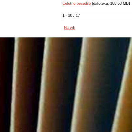
Celotno besedilo
(datoteka, 108,53 MB)
1 - 10 / 17
Na vrh