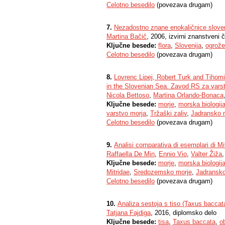
Celotno besedilo
(povezava drugam)
7.
Nezadostno znane enokaličnice slo
Martina Bačič
, 2006, izvirni znanstveni 
Ključne besede:
flora
,
Slovenija
,
ogrože
Celotno besedilo
(povezava drugam)
8.
Lovrenc Lipej, Robert Turk and Tihom
in the Slovenian Sea. Zavod RS za varst
Nicola Bettoso
,
Martina Orlando-Bonaca
Ključne besede:
morje
,
morska biologij
varstvo morja
,
Tržaški zaliv
,
Jadransko 
Celotno besedilo
(povezava drugam)
9.
Analisi comparativa di esemplari di M
Raffaella De Min
,
Ennio Vio
,
Valter Žiža
Ključne besede:
morje
,
morska biologij
Mitridae
,
Sredozemsko morje
,
Jadransko
Celotno besedilo
(povezava drugam)
10.
Analiza sestoja s tiso (Taxus baccat
Tatjana Fajdiga
, 2016, diplomsko delo
Ključne besede:
tisa
,
Taxus baccata
,
o