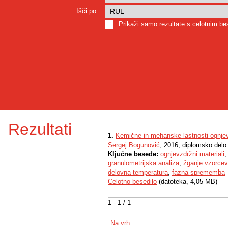
Išči po:
Prikaži samo rezultate s celotnim b
Rezultati
1.
Kemične in mehanske lastnosti ognje
Sergej Bogunović
, 2016, diplomsko delo
Ključne besede:
ognjevzdržni materiali
granulometrijska analiza
,
žganje vzorcev
delovna temperatura
,
fazna sprememba
Celotno besedilo
(datoteka, 4,05 MB)
1 - 1 / 1
Na vrh