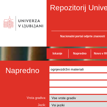
Repozitorij Unive
Nacionalni portal odprte znanosti
Iskanje
Napredno
Novo v R
Napredno
Vrsta gradiva:
Jezik: