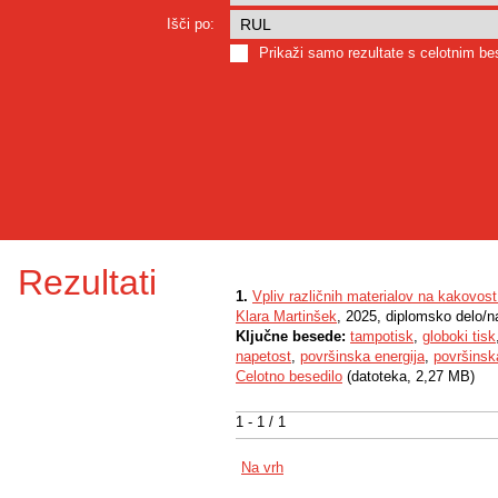
Išči po:
Prikaži samo rezultate s celotnim b
Rezultati
1.
Vpliv različnih materialov na kakovos
Klara Martinšek
, 2025, diplomsko delo/n
Ključne besede:
tampotisk
,
globoki tisk
napetost
,
površinska energija
,
površinsk
Celotno besedilo
(datoteka, 2,27 MB)
1 - 1 / 1
Na vrh