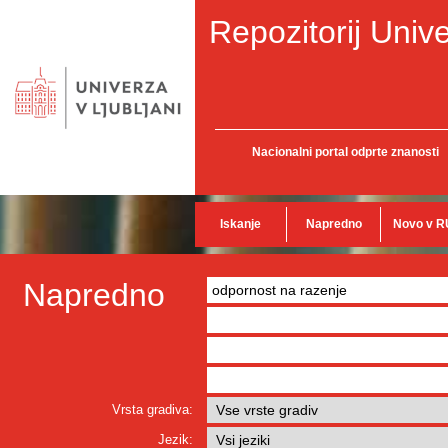
Repozitorij Unive
Nacionalni portal odprte znanosti
Iskanje
Napredno
Novo v R
Napredno
Vrsta gradiva:
Jezik: