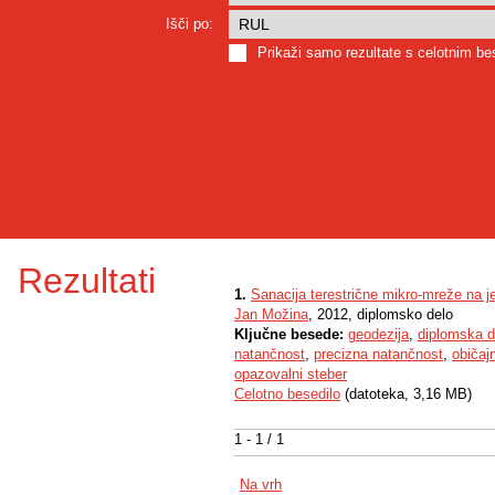
Išči po:
Prikaži samo rezultate s celotnim b
Rezultati
1.
Sanacija terestrične mikro-mreže na 
Jan Možina
, 2012, diplomsko delo
Ključne besede:
geodezija
,
diplomska d
natančnost
,
precizna natančnost
,
običaj
opazovalni steber
Celotno besedilo
(datoteka, 3,16 MB)
1 - 1 / 1
Na vrh