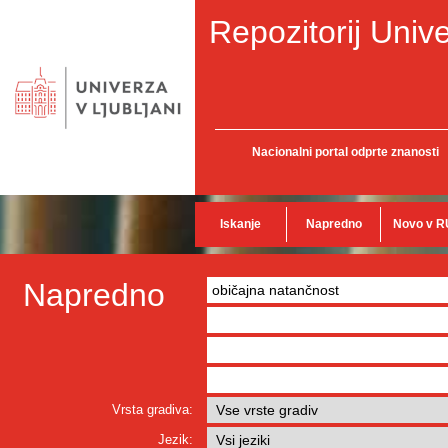
Repozitorij Unive
Nacionalni portal odprte znanosti
Iskanje
Napredno
Novo v R
Napredno
Vrsta gradiva:
Jezik: