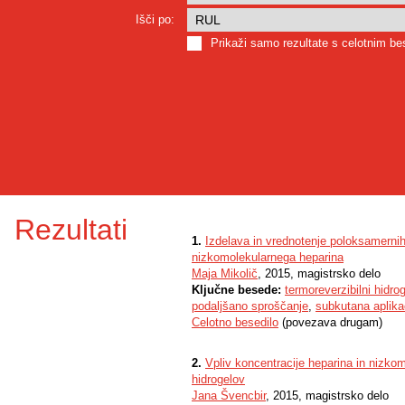
Išči po:
Prikaži samo rezultate s celotnim b
Rezultati
1.
Izdelava in vrednotenje poloksamernih
nizkomolekularnega heparina
Maja Mikolič
, 2015, magistrsko delo
Ključne besede:
termoreverzibilni hidrog
podaljšano sproščanje
,
subkutana aplika
Celotno besedilo
(povezava drugam)
2.
Vpliv koncentracije heparina in nizko
hidrogelov
Jana Švencbir
, 2015, magistrsko delo