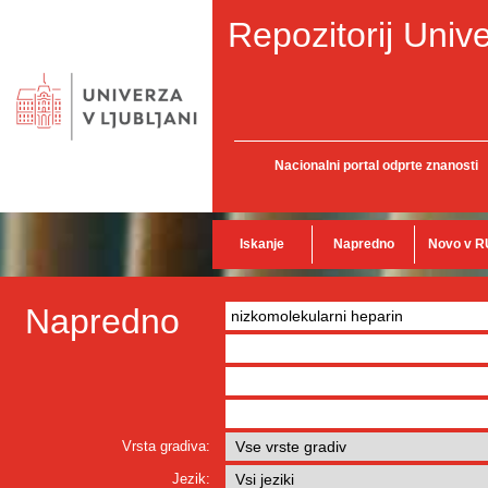
Repozitorij Unive
Nacionalni portal odprte znanosti
Iskanje
Napredno
Novo v R
Napredno
Vrsta gradiva:
Jezik: