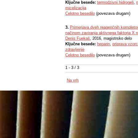
Ključne besede:
termodzivni hidrogeli
,
n
micelizacija
Celotno besedilo
(povezava drugam)
3.
Primerjava dveh reagenčnih kompletov
načinom zaviranja aktivnega faktorja X n
Denis Fuekaš
, 2016, magistrsko delo
Ključne besede:
heparin
,
priprava vzor
zdravljenje
Celotno besedilo
(povezava drugam)
1 - 3 / 3
Na vrh