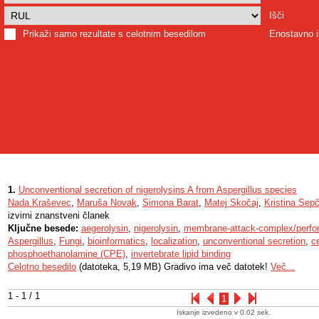
Išči
Prikaži samo rezultate s celotnim besedilom
Enostavno i
1.
Unconventional secretion of nigerolysins A from Aspergillus species
Nada Kraševec
,
Maruša Novak
,
Simona Barat
,
Matej Skočaj
,
Kristina Sepč
izvirni znanstveni članek
Ključne besede:
aegerolysin
,
nigerolysin
,
membrane-attack-complex/perfor
Aspergillus
,
Fungi
,
bioinformatics
,
localization
,
unconventional secretion
,
c
phosphoethanolamine (CPE)
,
invertebrate lipid binding
Celotno besedilo
(datoteka, 5,19 MB) Gradivo ima več datotek!
Več...
1 - 1 / 1
1
Iskanje izvedeno v 0.02 sek.