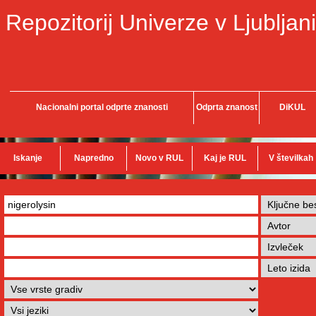
Repozitorij Univerze v Ljubljani
Nacionalni portal odprte znanosti
Odprta znanost
DiKUL
Iskanje
Napredno
Novo v RUL
Kaj je RUL
V številkah