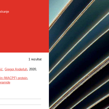
skanje
1 rezultat
ić
,
Gregor Anderluh
, 2020,
in (MACPF) protein
,
eramide