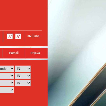
|
slv
eng
Pomoč
Prijava