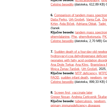
Ključne besede:
echocardiography
,
long
Celotno besedilo
(datoteka, 612,89 KB) 
6.
Comparison of tandem mass spectrome
Daša Perko
,
Urh Grošelj
,
Vanja Čuk
,
Žig
Krhin
,
Ajda Biček
,
Adrijana Oblak
,
Tadej 
članek
Ključne besede:
tandem mass spectrom
phenylalanine
,
Phe
,
phenylketonuria
,
PK
Celotno besedilo
(datoteka, 2,70 MB) Gr
7.
Sudden death of a four-day-old newborn
hydroxyacyl-coa dehydrogenase deficienci
neonates with fatty acid oxidation disord
Ana Drole Torkar
,
Ana Klinc
,
Branislava 
Mojca Žerjav-Tanšek
,
Urh Grošelj
, 2025,
Ključne besede:
MTP deficiency
,
MTP
FAOD
,
sudden infant death
,
newborn
,
ne
Celotno besedilo
(datoteka, 899,33 KB) 
8.
Screen first, vaccinate later
Gregor Nosan
,
Andreja Cerkvenik Škafar
Ključne besede:
tuberculosis
,
newborn
primary immunodeficiency diseases