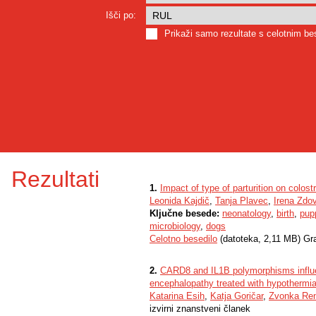
Išči po:
Prikaži samo rezultate s celotnim b
Rezultati
1.
Impact of type of parturition on colo
Leonida Kajdič
,
Tanja Plavec
,
Irena Zdo
Ključne besede:
neonatology
,
birth
,
pup
microbiology
,
dogs
Celotno besedilo
(datoteka, 2,11 MB) Gr
2.
CARD8 and IL1B polymorphisms influe
encephalopathy treated with hypothermi
Katarina Esih
,
Katja Goričar
,
Zvonka Ren
izvirni znanstveni članek