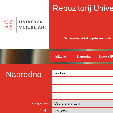
Repozitorij Unive
Nacionalni portal odprte znanosti
Iskanje
Napredno
Novo v R
Napredno
Vrsta gradiva:
Jezik: