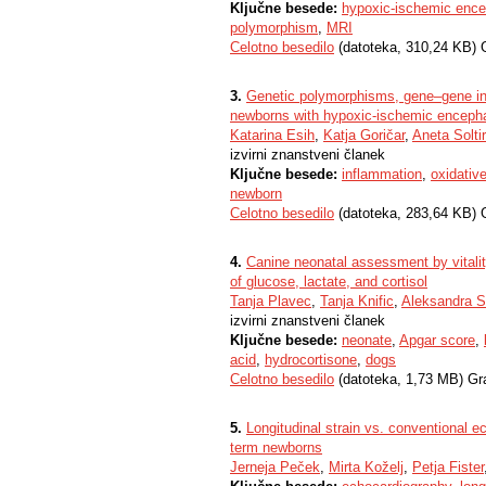
Ključne besede:
hypoxic-ischemic ence
polymorphism
,
MRI
Celotno besedilo
(datoteka, 310,24 KB) 
3.
Genetic polymorphisms, gene–gene inte
newborns with hypoxic-ischemic encepha
Katarina Esih
,
Katja Goričar
,
Aneta Solt
izvirni znanstveni članek
Ključne besede:
inflammation
,
oxidativ
newborn
Celotno besedilo
(datoteka, 283,64 KB) 
4.
Canine neonatal assessment by vitality
of glucose, lactate, and cortisol
Tanja Plavec
,
Tanja Knific
,
Aleksandra S
izvirni znanstveni članek
Ključne besede:
neonate
,
Apgar score
,
acid
,
hydrocortisone
,
dogs
Celotno besedilo
(datoteka, 1,73 MB) Gr
5.
Longitudinal strain vs. conventional ec
term newborns
Jerneja Peček
,
Mirta Koželj
,
Petja Fister