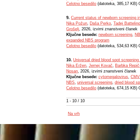
Celotno besedilo
(datoteka, 385,17 KB) 
9.
Current status of newborn screening 
Nika Požun
,
Daša Perko
,
Tadej Battelin
Grošelj
, 2026, izvirni znanstveni članek
Ključne besede:
newborn screening
,
N
expanded NBS program
Celotno besedilo
(datoteka, 534,63 KB) 
10.
Universal dried blood spot screening
Nika Eržen
,
Jernej Kovač
,
Barbka Repič
Nosan
, 2026, izvirni znanstveni članek
Ključne besede:
cytomegalovirus
,
CMV
NBS
,
universal screening
,
dried blood s
Celotno besedilo
(datoteka, 674,15 KB) 
1 - 10 / 10
Na vrh