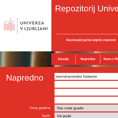
Repozitorij Unive
Nacionalni portal odprte znanosti
Iskanje
Napredno
Novo v R
Napredno
Vrsta gradiva:
Jezik: