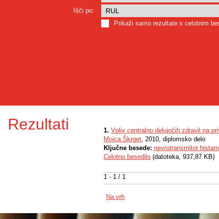
Išči po:
Prikaži samo rezultate s celotnim b
Rezultati
1.
Vpliv centralno delujočih zdravil na pr
Mojca Škrget
, 2010, diplomsko delo
Ključne besede:
nevrotransmitor histam
Celotno besedilo
(datoteka, 937,87 KB)
1 - 1 / 1
Na vrh