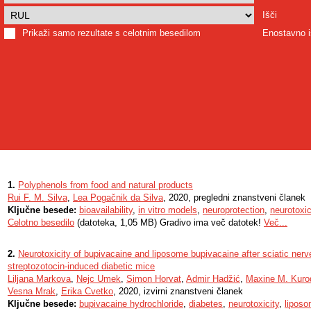
Išči
Prikaži samo rezultate s celotnim besedilom
Enostavno i
1.
Polyphenols from food and natural products
Rui F. M. Silva
,
Lea Pogačnik da Silva
, 2020, pregledni znanstveni članek
Ključne besede:
bioavailability
,
in vitro models
,
neuroprotection
,
neurotoxic
Celotno besedilo
(datoteka, 1,05 MB) Gradivo ima več datotek!
Več...
2.
Neurotoxicity of bupivacaine and liposome bupivacaine after sciatic nerv
streptozotocin-induced diabetic mice
Liljana Markova
,
Nejc Umek
,
Simon Horvat
,
Admir Hadžić
,
Maxine M. Kuro
Vesna Mrak
,
Erika Cvetko
, 2020, izvirni znanstveni članek
Ključne besede:
bupivacaine hydrochloride
,
diabetes
,
neurotoxicity
,
liposo