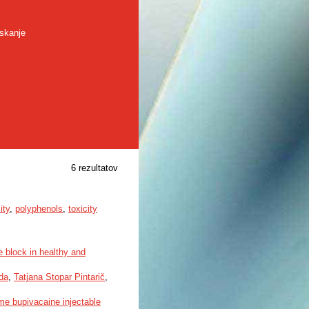
skanje
6 rezultatov
ity
,
polyphenols
,
toxicity
e block in healthy and
da
,
Tatjana Stopar Pintarič
,
me bupivacaine injectable