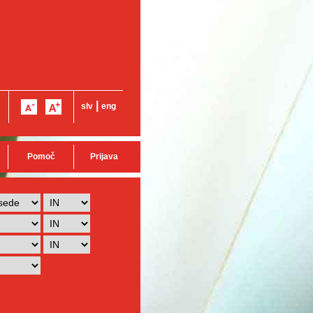
|
slv
eng
Pomoč
Prijava