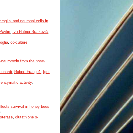
roglial and neuronal cells in
Pavlin
,
Iva Hafner Bratkovič
,
oglia
,
co-culture
-neurotoxin from the nose-
eonardi
,
Robert Frangež
,
Igor
,
enzymatic activity
,
ffects survival in honey bees
k
esterase
,
glutathione s-