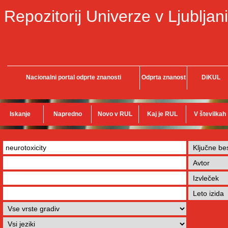
Repozitorij Univerze v Ljubljani
Nacionalni portal odprte znanosti
Odprta znanost
DiKUL
Iskanje
Napredno
Novo v RUL
Kaj je RUL
V številkah