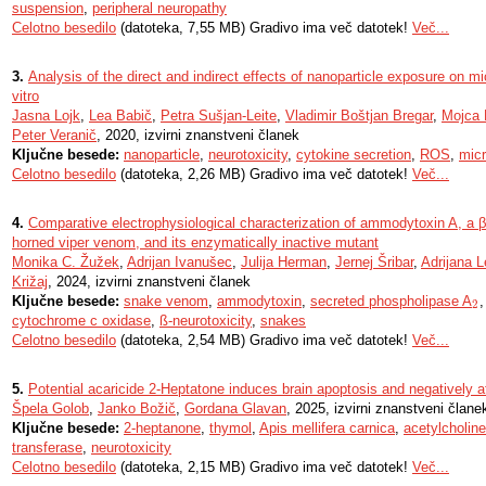
suspension
,
peripheral neuropathy
Celotno besedilo
(datoteka, 7,55 MB) Gradivo ima več datotek!
Več...
3.
Analysis of the direct and indirect effects of nanoparticle exposure on mic
vitro
Jasna Lojk
,
Lea Babič
,
Petra Sušjan-Leite
,
Vladimir Boštjan Bregar
,
Mojca 
Peter Veranič
, 2020, izvirni znanstveni članek
Ključne besede:
nanoparticle
,
neurotoxicity
,
cytokine secretion
,
ROS
,
micr
Celotno besedilo
(datoteka, 2,26 MB) Gradivo ima več datotek!
Več...
4.
Comparative electrophysiological characterization of ammodytoxin A, a β
horned viper venom, and its enzymatically inactive mutant
Monika C. Žužek
,
Adrijan Ivanušec
,
Julija Herman
,
Jernej Šribar
,
Adrijana L
Križaj
, 2024, izvirni znanstveni članek
Ključne besede:
snake venom
,
ammodytoxin
,
secreted phospholipase A
2
2
cytochrome c oxidase
,
ß-neurotoxicity
,
snakes
Celotno besedilo
(datoteka, 2,54 MB) Gradivo ima več datotek!
Več...
5.
Potential acaricide 2-Heptatone induces brain apoptosis and negatively a
Špela Golob
,
Janko Božič
,
Gordana Glavan
, 2025, izvirni znanstveni člane
Ključne besede:
2-heptanone
,
thymol
,
Apis mellifera carnica
,
acetylcholin
transferase
,
neurotoxicity
Celotno besedilo
(datoteka, 2,15 MB) Gradivo ima več datotek!
Več...