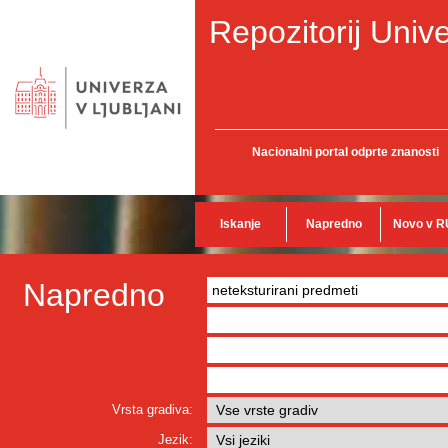
Repozitorij Unive
Nacionalni portal odprte znanosti
Iskanje
Napredno
Novo v R
Napredno
Vrsta gradiva:
Jezik: