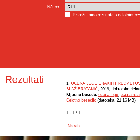
Išči po:
Prikaži samo rezultate s celotnim b
Rezultati
1.
OCENA LEGE ENAKIH PREDMETOV
BLAŽ BRATANIČ
, 2016, doktorsko delo
Ključne besede:
ocena lege
,
ocena rota
Celotno besedilo
(datoteka, 21,16 MB)
1 - 1 / 1
Na vrh