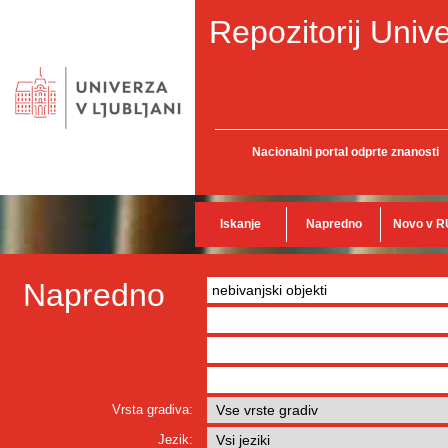
Repozitorij Unive
Nacionalni portal odprte znanosti
Iskanje
Napredno
Novo v R
Napredno
Vrsta gradiva:
Jezik: