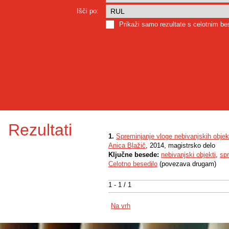
Išči po:
Prikaži samo rezultate s celotnim b
Rezultati
1.
Spreminjanje vloge nebivanjskih obje
Anica Blažič
, 2014, magistrsko delo
Ključne besede:
nebivanjski objekti
,
sp
Celotno besedilo
(povezava drugam)
1 - 1 / 1
Na vrh