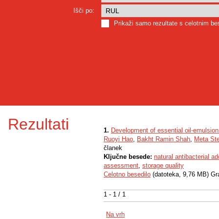
Išči po:
Prikaži samo rezultate s celotnim b
Rezultati
1.
Development of essential oil-emulsio
Ruoyi Hao
,
Bakht Ramin Shah
,
Meta Ste
članek
Ključne besede:
natural antibacterial ad
assessment
,
storage quality
Celotno besedilo
(datoteka, 9,76 MB) Gr
1 - 1 / 1
Na vrh