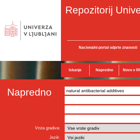
Repozitorij Unive
Nacionalni portal odprte znanosti
Iskanje
Napredno
Novo v R
Napredno
Vrsta gradiva:
Jezik: