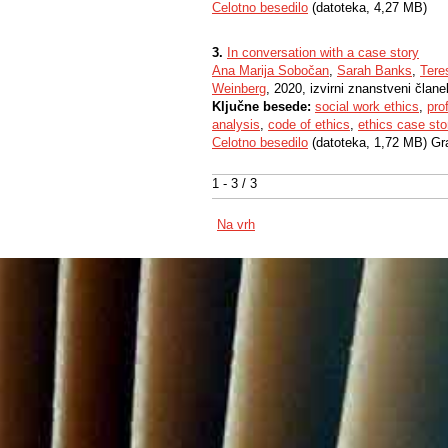
Celotno besedilo
(datoteka, 4,27 MB)
3.
In conversation with a case story
Ana Marija Sobočan
,
Sarah Banks
,
Tere
Weinberg
, 2020, izvirni znanstveni člane
Ključne besede:
social work ethics
,
pro
analysis
,
code of ethics
,
ethics case sto
Celotno besedilo
(datoteka, 1,72 MB) Gr
1 - 3 / 3
Na vrh