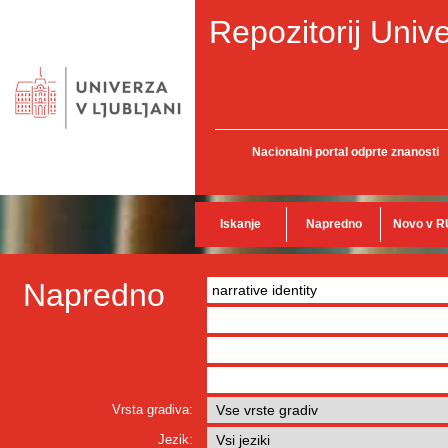
Repozitorij Unive
Nacionalni portal odprte znanosti
Iskanje
Napredno
Novo v R
Napredno
Vrsta gradiva:
Jezik: