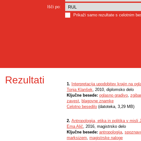
Išči po:
Prikaži samo rezultate s celotnim b
Rezultati
1.
Interpretacija upodobitev krajin na og
Tonja Klanšek
, 2010, diplomsko delo
Ključne besede:
oglasno gradivo
,
zgiba
zavest
,
blagovne znamke
Celotno besedilo
(datoteka, 3,29 MB)
2.
Antropologija, etika in politika v mis
Ema Alič
, 2016, magistrsko delo
Ključne besede:
antropologija
,
spoznavo
marksizem
,
magistrske naloge