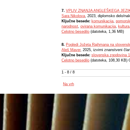
7.
VPLIV ZNANJA ANGLEŠKEGA JEZ
Sara Nikolova
, 2023, diplomsko delo/na
Ključne besede:
komunikacija
,
pomorsk
narodnost
,
ovirana komunikacija
,
kultura
Celotno besedilo
(datoteka, 1,36 MB)
8.
Pogledi Jožeta Rajhmana na slovensko
Aleš Maver
, 2025, izvirni znanstveni čla
Ključne besede:
slovenska zgodovina 19
Celotno besedilo
(datoteka, 108,30 KB) 
1 - 8 / 8
Na vrh