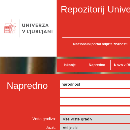
Repozitorij Unive
Nacionalni portal odprte znanosti
Iskanje
Napredno
Novo v R
Napredno
Vrsta gradiva:
Jezik: