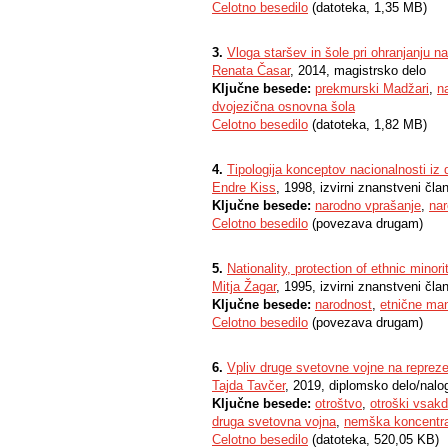
Celotno besedilo
(datoteka, 1,35 MB)
3.
Vloga staršev in šole pri ohranjanju na
Renata Časar
, 2014, magistrsko delo
Ključne besede:
prekmurski Madžari
,
n
dvojezična osnovna šola
Celotno besedilo
(datoteka, 1,82 MB)
4.
Tipologija konceptov nacionalnosti iz 
Endre Kiss
, 1998, izvirni znanstveni čla
Ključne besede:
narodno vprašanje
,
nar
Celotno besedilo
(povezava drugam)
5.
Nationality, protection of ethnic minor
Mitja Žagar
, 1995, izvirni znanstveni čla
Ključne besede:
narodnost
,
etnične man
Celotno besedilo
(povezava drugam)
6.
Vpliv druge svetovne vojne na reprezen
Tajda Tavčer
, 2019, diplomsko delo/nalo
Ključne besede:
otroštvo
,
otroški vsak
druga svetovna vojna
,
nemška koncentra
Celotno besedilo
(datoteka, 520,05 KB)