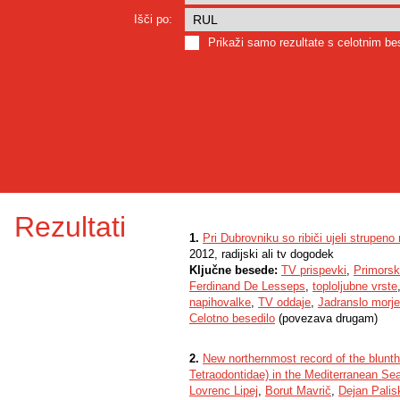
Išči po:
Prikaži samo rezultate s celotnim b
Rezultati
1.
Pri Dubrovniku so ribiči ujeli strupeno
2012, radijski ali tv dogodek
Ključne besede:
TV prispevki
,
Primorsk
Ferdinand De Lesseps
,
toploljubne vrste
napihovalke
,
TV oddaje
,
Jadranslo morje
Celotno besedilo
(povezava drugam)
2.
New northernmost record of the blunt
Tetraodontidae) in the Mediterranean Se
Lovrenc Lipej
,
Borut Mavrič
,
Dejan Palis