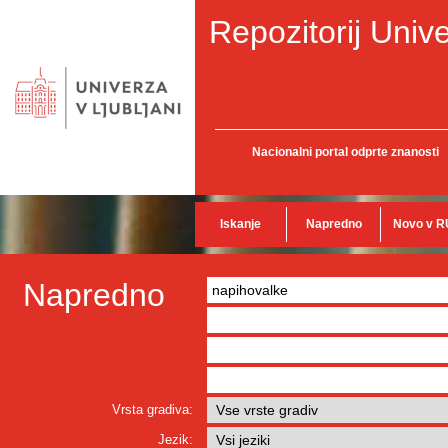
Repozitorij Unive
Nacionalni portal odprte znanosti
Iskanje
Napredno
Novo v R
Napredno
Vrsta gradiva:
Jezik: