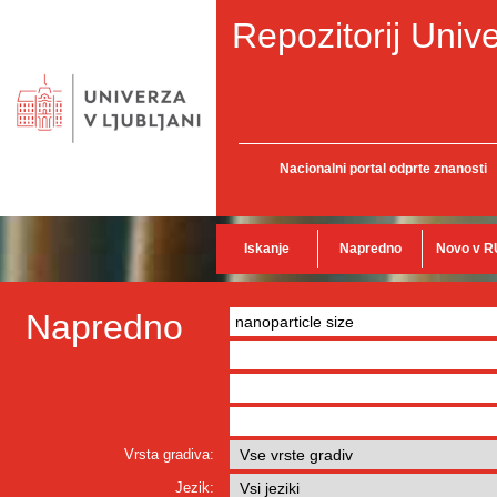
Repozitorij Unive
Nacionalni portal odprte znanosti
Iskanje
Napredno
Novo v R
Napredno
Vrsta gradiva:
Jezik: