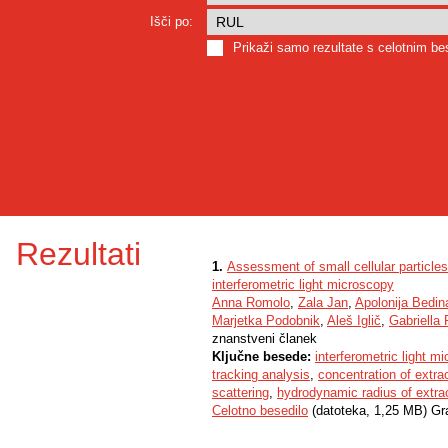
Išči po:
Prikaži samo rezultate s celotnim b
Rezultati
1.
Assessment of small cellular particles
interferometric light microscopy
Anna Romolo
,
Zala Jan
,
Apolonija Bedi
Marjetka Podobnik
,
Aleš Iglič
,
Gabriella 
znanstveni članek
Ključne besede:
interferometric light m
tracking analysis
,
concentration of extrac
scattering
,
hydrodynamic radius of extrace
Celotno besedilo
(datoteka, 1,25 MB) Gr