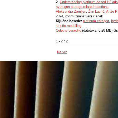
2.
Understanding platinum-based H2 adsor
hydrogen storage-related reactions
Aleksandra Zamljen
,
Žan Lavrič
,
Anže Pr
2024, izvirni znanstveni članek
Ključne besede:
platinum catalyst
,
hyd
kinetic modelling
Celotno besedilo
(datoteka, 6,28 MB) Gr
1 - 2 / 2
Na vrh