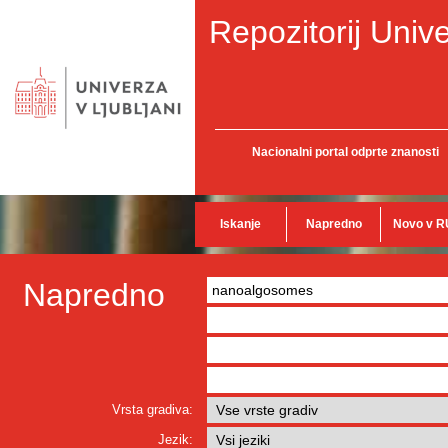
Repozitorij Unive
Nacionalni portal odprte znanosti
Iskanje
Napredno
Novo v R
Napredno
Vrsta gradiva:
Jezik: