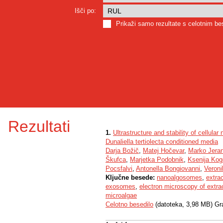
Išči po:
Prikaži samo rezultate s celotnim b
Rezultati
1.
Ultrastructure and stability of cellul
Dunaliella tertiolecta conditioned media
Darja Božič
,
Matej Hočevar
,
Marko Jera
Škufca
,
Marjetka Podobnik
,
Ksenija Kog
Pocsfalvi
,
Antonella Bongiovanni
,
Veronik
Ključne besede:
nanoalgosomes
,
extrac
exosomes
,
electron microscopy of extrac
microalgae
Celotno besedilo
(datoteka, 3,98 MB) Gr