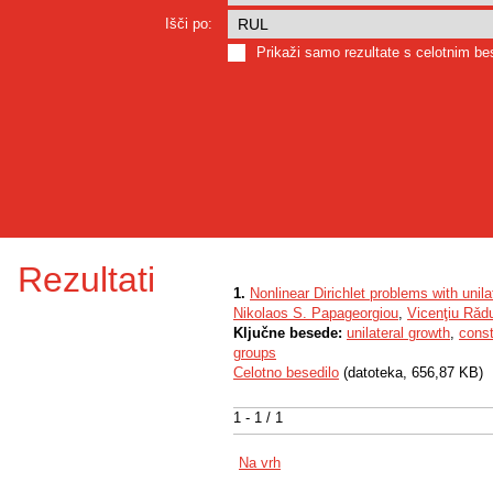
Išči po:
Prikaži samo rezultate s celotnim b
Rezultati
1.
Nonlinear Dirichlet problems with unila
Nikolaos S. Papageorgiou
,
Vicenţiu Rǎd
Ključne besede:
unilateral growth
,
const
groups
Celotno besedilo
(datoteka, 656,87 KB)
1 - 1 / 1
Na vrh