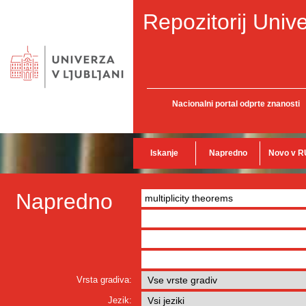
Repozitorij Unive
Nacionalni portal odprte znanosti
Iskanje
Napredno
Novo v R
Napredno
Vrsta gradiva:
Jezik: