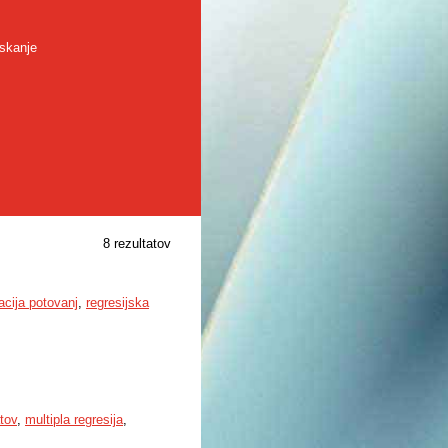
skanje
8 rezultatov
acija potovanj
,
regresijska
tov
,
multipla regresija
,