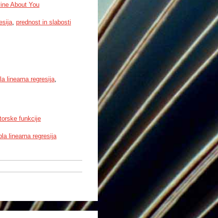
vine About You
esija
,
prednost in slabosti
la linearna regresija
,
torske funkcije
pla linearna regresija