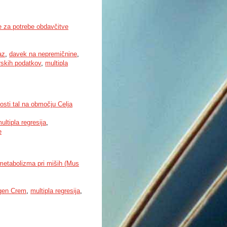
e za potrebe obdavčitve
az
,
davek na nepremičnine
,
rskih podatkov
,
multipla
nosti tal na območju Celja
ultipla regresija
,
e
 metabolizma pri miših (Mus
gen Crem
,
multipla regresija
,