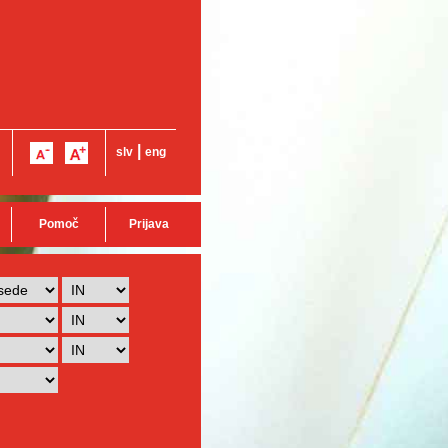
|
slv
eng
Pomoč
Prijava