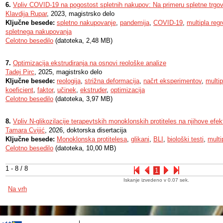
6.
Vpliv COVID-19 na pogostost spletnih nakupov: Na primeru spletne trgo
Klavdija Rupar
, 2023, magistrsko delo
Ključne besede:
spletno nakupovanje
,
pandemija
,
COVID-19
,
multipla regr
spletnega nakupovanja
Celotno besedilo
(datoteka, 2,48 MB)
7.
Optimizacija ekstrudiranja na osnovi reološke analize
Tadej Pirc
, 2025, magistrsko delo
Ključne besede:
reologija
,
strižna deformacija
,
načrt eksperimentov
,
multip
koeficient
,
faktor
,
učinek
,
ekstruder
,
optimizacija
Celotno besedilo
(datoteka, 3,97 MB)
8.
Vpliv N-glikozilacije terapevtskih monoklonskih protiteles na njihove efek
Tamara Cvijić
, 2026, doktorska disertacija
Ključne besede:
Monoklonska protitelesa
,
glikani
,
BLI
,
biološki testi
,
multi
Celotno besedilo
(datoteka, 10,00 MB)
1 - 8 / 8
1
Iskanje izvedeno v 0.07 sek.
Na vrh