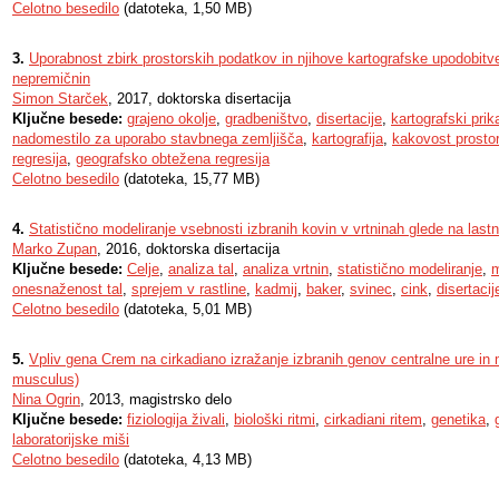
Celotno besedilo
(datoteka, 1,50 MB)
3.
Uporabnost zbirk prostorskih podatkov in njihove kartografske upodobitv
nepremičnin
Simon Starček
, 2017, doktorska disertacija
Ključne besede:
grajeno okolje
,
gradbeništvo
,
disertacije
,
kartografski prik
nadomestilo za uporabo stavbnega zemljišča
,
kartografija
,
kakovost prosto
regresija
,
geografsko obtežena regresija
Celotno besedilo
(datoteka, 15,77 MB)
4.
Statistično modeliranje vsebnosti izbranih kovin v vrtninah glede na last
Marko Zupan
, 2016, doktorska disertacija
Ključne besede:
Celje
,
analiza tal
,
analiza vrtnin
,
statistično modeliranje
,
m
onesnaženost tal
,
sprejem v rastline
,
kadmij
,
baker
,
svinec
,
cink
,
disertacij
Celotno besedilo
(datoteka, 5,01 MB)
5.
Vpliv gena Crem na cirkadiano izražanje izbranih genov centralne ure in
musculus)
Nina Ogrin
, 2013, magistrsko delo
Ključne besede:
fiziologija živali
,
biološki ritmi
,
cirkadiani ritem
,
genetika
,
laboratorijske miši
Celotno besedilo
(datoteka, 4,13 MB)