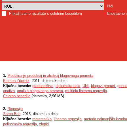
Išči
Prikaži samo rezultate s celotnim besedilom
Enostavno i
1.
Modeliranje produkcij in atrakcij blagovnega prometa
Klemen Zibelnik
, 2011, diplomsko delo
Ključne besede:
gradbeništvo
,
diplomska dela
,
UNI
,
blagovi promet
,
gener
analiza
,
analiza blagovnega prometa
,
multipla linearna regresija
Celotno besedilo
(datoteka, 2,96 MB)
2.
Regresija
Samo Boh
, 2013, diplomsko delo
Ključne besede:
matematika
,
linearna regresija
,
metoda najmanjših kvadra
polinomska regresija
,
zlepki