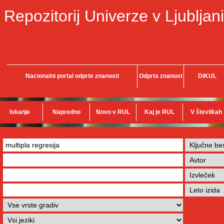
Repozitorij Univerze v Ljubljani
Nacionalni portal odprte znanosti
Odprta znanost
DiKUL
Iskanje
Napredno
Novo v RUL
Kaj je RUL
V številkah