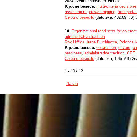
2024, izvirni znanstveni članek
Ključne besede:
multi-criteria decision
assessment
,
crowd-shipping
,
transporta
Celotno besedilo
(datoteka, 402,89 KB) 
10.
Organizational readiness for co-crea
administrative tradition
Rok Hržica
,
Irene Pluchinotta
,
Polonca 
Ključne besede:
co-creation
,
drivers
,
ba
readiness
,
administrative tradition
,
CEE
Celotno besedilo
(datoteka, 1,46 MB) Gr
1 - 10 / 12
Na vrh