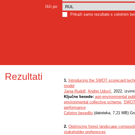
Išči po:
Prikaži samo rezultate s celotnim b
Rezultati
1.
Introducing the SWOT scorecard techn
model
Janja Rudolf
,
Andrej Udovč
, 2022, izvir
Ključne besede:
agri-environmental pub
environmental collective scheme
,
SWOT 
performance
Celotno besedilo
(datoteka, 7,21 MB) Gr
2.
Optimizing forest landscape composit
stakeholder preferences