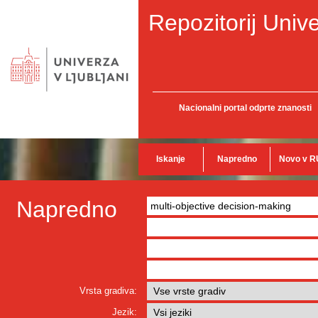
Repozitorij Unive
Nacionalni portal odprte znanosti
Iskanje
Napredno
Novo v R
Napredno
Vrsta gradiva:
Jezik: