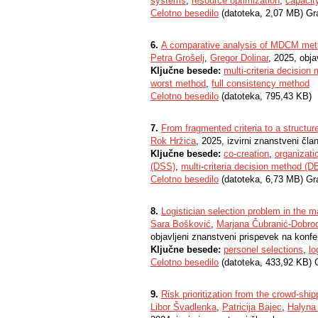
systems
,
resource optimization
,
capacit
Celotno besedilo
(datoteka, 2,07 MB) Gr
6.
A comparative analysis of MDCM met
Petra Grošelj
,
Gregor Dolinar
, 2025, obja
Ključne besede:
multi-criteria decision
worst method
,
full consistency method
Celotno besedilo
(datoteka, 795,43 KB)
7.
From fragmented criteria to a structu
Rok Hržica
, 2025, izvirni znanstveni čla
Ključne besede:
co-creation
,
organizati
(DSS)
,
multi-criteria decision method (D
Celotno besedilo
(datoteka, 6,73 MB) Gr
8.
Logistician selection problem in the m
Sara Bošković
,
Marjana Čubranić-Dobro
objavljeni znanstveni prispevek na konfe
Ključne besede:
personel selections
,
lo
Celotno besedilo
(datoteka, 433,92 KB) 
9.
Risk prioritization from the crowd-sh
Libor Švadlenka
,
Patricija Bajec
,
Halyna 