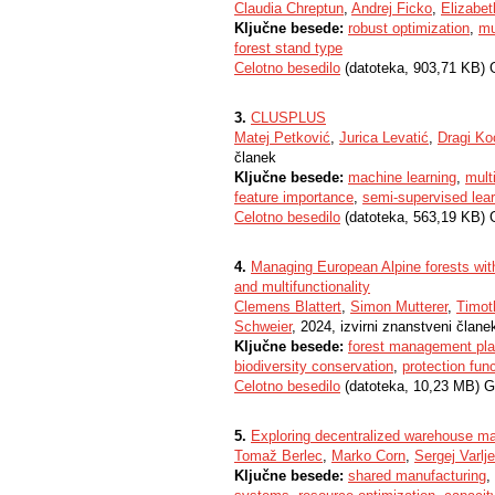
Claudia Chreptun
,
Andrej Ficko
,
Elizabet
Ključne besede:
robust optimization
,
mu
forest stand type
Celotno besedilo
(datoteka, 903,71 KB) 
3.
CLUSPLUS
Matej Petković
,
Jurica Levatić
,
Dragi Ko
članek
Ključne besede:
machine learning
,
mult
feature importance
,
semi-supervised lear
Celotno besedilo
(datoteka, 563,19 KB) 
4.
Managing European Alpine forests with
and multifunctionality
Clemens Blattert
,
Simon Mutterer
,
Timot
Schweier
, 2024, izvirni znanstveni člane
Ključne besede:
forest management pla
biodiversity conservation
,
protection fun
Celotno besedilo
(datoteka, 10,23 MB) G
5.
Exploring decentralized warehouse m
Tomaž Berlec
,
Marko Corn
,
Sergej Varlj
Ključne besede:
shared manufacturing
,