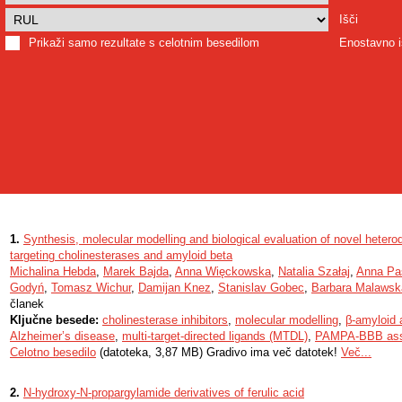
Išči
Prikaži samo rezultate s celotnim besedilom
Enostavno i
1.
Synthesis, molecular modelling and biological evaluation of novel heterod
targeting cholinesterases and amyloid beta
Michalina Hebda
,
Marek Bajda
,
Anna Więckowska
,
Natalia Szałaj
,
Anna Pa
Godyń
,
Tomasz Wichur
,
Damijan Knez
,
Stanislav Gobec
,
Barbara Malawsk
članek
Ključne besede:
cholinesterase inhibitors
,
molecular modelling
,
β-amyloid a
Alzheimer’s disease
,
multi-target-directed ligands (MTDL)
,
PAMPA-BBB as
Celotno besedilo
(datoteka, 3,87 MB) Gradivo ima več datotek!
Več...
2.
N-hydroxy-N-propargylamide derivatives of ferulic acid