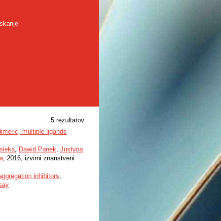
skanje
5 rezultatov
imeric, multiple ligands
sieka
,
Dawid Panek
,
Justyna
a
, 2016, izvirni znanstveni
ggregation inhibitors
,
say