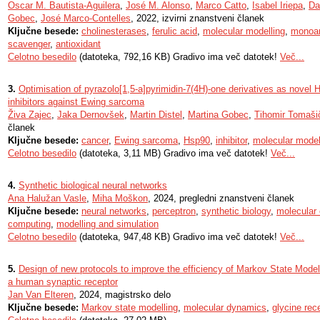
Oscar M. Bautista-Aguilera
,
José M. Alonso
,
Marco Catto
,
Isabel Iriepa
,
Da
Gobec
,
José Marco-Contelles
, 2022, izvirni znanstveni članek
Ključne besede:
cholinesterases
,
ferulic acid
,
molecular modelling
,
monoam
scavenger
,
antioxidant
Celotno besedilo
(datoteka, 792,16 KB) Gradivo ima več datotek!
Več...
3.
Optimisation of pyrazolo[1,5-a]pyrimidin-7(4H)-one derivatives as novel
inhibitors against Ewing sarcoma
Živa Zajec
,
Jaka Dernovšek
,
Martin Distel
,
Martina Gobec
,
Tihomir Tomaši
članek
Ključne besede:
cancer
,
Ewing sarcoma
,
Hsp90
,
inhibitor
,
molecular model
Celotno besedilo
(datoteka, 3,11 MB) Gradivo ima več datotek!
Več...
4.
Synthetic biological neural networks
Ana Halužan Vasle
,
Miha Moškon
, 2024, pregledni znanstveni članek
Ključne besede:
neural networks
,
perceptron
,
synthetic biology
,
molecular
computing
,
modelling and simulation
Celotno besedilo
(datoteka, 947,48 KB) Gradivo ima več datotek!
Več...
5.
Design of new protocols to improve the efficiency of Markov State Model 
a human synaptic receptor
Jan Van Elteren
, 2024, magistrsko delo
Ključne besede:
Markov state modelling
,
molecular dynamics
,
glycine rec