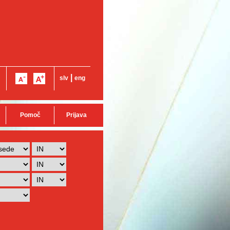
|
slv
eng
Pomoč
Prijava