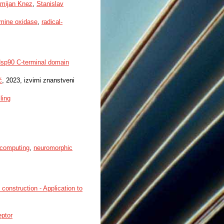
mijan Knez
,
Stanislav
ine oxidase
,
radical-
 Hsp90 C-terminal domain
č
, 2023, izvirni znanstveni
ling
 computing
,
neuromorphic
construction - Application to
eptor