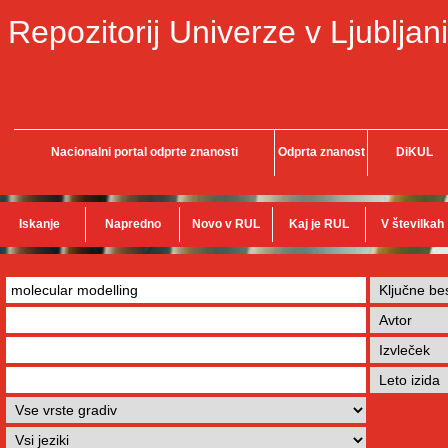
Repozitorij Univerze v Ljubljani
Nacionalni portal odprte znanosti
Odprta znanost
DiKUL
Iskanje
Napredno
Novo v RUL
Kaj je RUL
V številkah