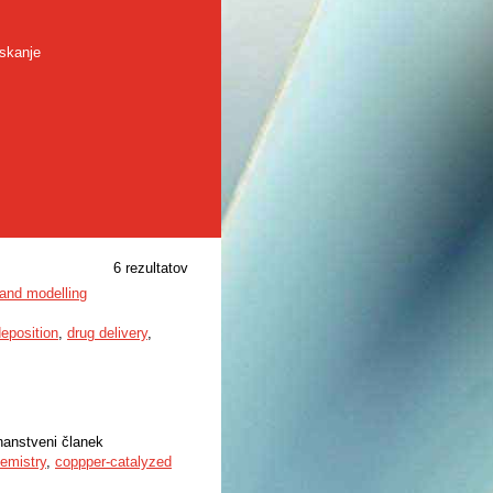
skanje
6 rezultatov
 and modelling
deposition
,
drug delivery
,
znanstveni članek
emistry
,
coppper-catalyzed