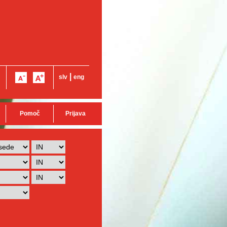
|
slv
eng
Pomoč
Prijava