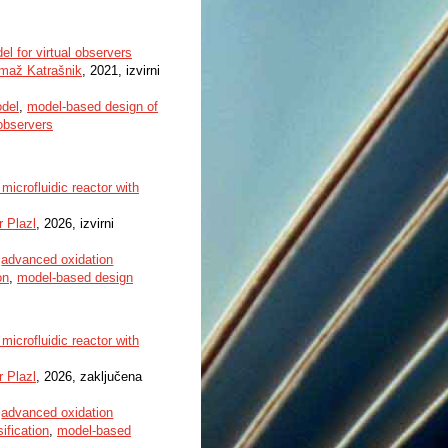
l for virtual observers
maž Katrašnik
, 2021, izvirni
del
,
model-based design of
 observers
 microfluidic reactor with
r Plazl
, 2026, izvirni
,
advanced oxidation
on
,
model-based design
 microfluidic reactor with
r Plazl
, 2026, zaključena
,
advanced oxidation
ification
,
model-based