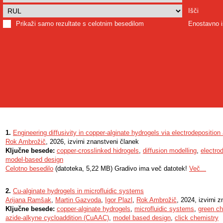
Išči
Prikaži samo rezultate s celotnim besedilom
Enostavno i
1.
Engineering diffusivity in copper-alginate hydrogels via electrodeposition
Rok Ambrožič
, 2026, izvirni znanstveni članek
Ključne besede:
copper-crosslinked hidrogels
,
diffusion modelling
,
electro
model-based design
Celotno besedilo
(datoteka, 5,22 MB) Gradivo ima več datotek!
Več...
2.
Cu-alginate hydrogels in microfluidic systems
Arijana Ramšak
,
Martin Gazvoda
,
Igor Plazl
,
Rok Ambrožič
, 2024, izvirni 
Ključne besede:
copper-alginate hydrogels
,
microfluidic systems
,
green ch
azide-alkyne cycloaddition (CuAAC)
,
model based design
,
click chemistry