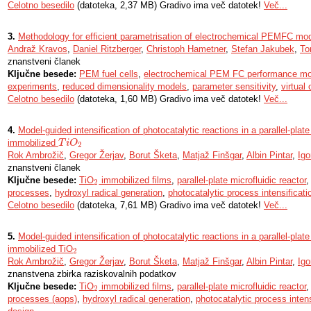
Celotno besedilo
(datoteka, 2,37 MB) Gradivo ima več datotek!
Več...
3.
Methodology for efficient parametrisation of electrochemical PEMFC mode
Andraž Kravos
,
Daniel Ritzberger
,
Christoph Hametner
,
Stefan Jakubek
,
To
znanstveni članek
Ključne besede:
PEM fuel cells
,
electrochemical PEM FC performance mo
experiments
,
reduced dimensionality models
,
parameter sensitivity
,
virtual
Celotno besedilo
(datoteka, 1,60 MB) Gradivo ima več datotek!
Več...
4.
Model-guided intensification of photocatalytic reactions in a parallel-plate
immobilized
T
T
i
i
O
O
2
2
Rok Ambrožič
,
Gregor Žerjav
,
Borut Šketa
,
Matjaž Finšgar
,
Albin Pintar
,
Igo
znanstveni članek
Ključne besede:
TiO
immobilized films
,
parallel-plate microfluidic reactor
2
2
processes
,
hydroxyl radical generation
,
photocatalytic process intensificati
Celotno besedilo
(datoteka, 7,61 MB) Gradivo ima več datotek!
Več...
5.
Model-guided intensification of photocatalytic reactions in a parallel-plate
immobilized TiO
2
2
Rok Ambrožič
,
Gregor Žerjav
,
Borut Šketa
,
Matjaž Finšgar
,
Albin Pintar
,
Igo
znanstvena zbirka raziskovalnih podatkov
Ključne besede:
TiO
immobilized films
,
parallel-plate microfluidic reactor
2
2
processes (aops)
,
hydroxyl radical generation
,
photocatalytic process intens