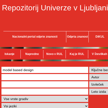
Repozitorij Univerze v Ljubljani
Nacionalni portal odprte znanosti
Odprta znanost
DiKUL
Iskanje
Napredno
Novo v RUL
Kaj je RUL
V številkah