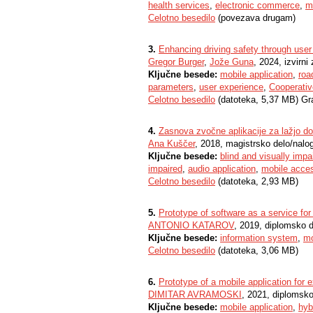
health services
,
electronic commerce
,
m
Celotno besedilo
(povezava drugam)
3.
Enhancing driving safety through user
Gregor Burger
,
Jože Guna
, 2024, izvirni
Ključne besede:
mobile application
,
roa
parameters
,
user experience
,
Cooperativ
Celotno besedilo
(datoteka, 5,37 MB) Gr
4.
Zasnova zvočne aplikacije za lažjo d
Ana Kuščer
, 2018, magistrsko delo/nalo
Ključne besede:
blind and visually impa
impaired
,
audio application
,
mobile access
Celotno besedilo
(datoteka, 2,93 MB)
5.
Prototype of software as a service for
ANTONIO KATAROV
, 2019, diplomsko 
Ključne besede:
information system
,
mo
Celotno besedilo
(datoteka, 3,06 MB)
6.
Prototype of a mobile application for
DIMITAR AVRAMOSKI
, 2021, diplomsko
Ključne besede:
mobile application
,
hyb