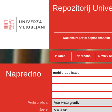
Repozitorij Unive
Nacionalni portal odprte znanosti
Iskanje
Napredno
Novo v R
Napredno
Vrsta gradiva:
Jezik: