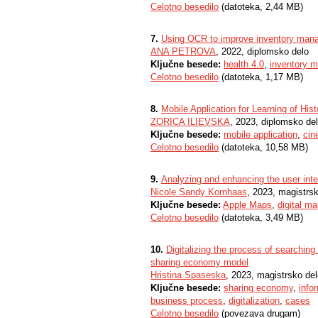
Celotno besedilo
(datoteka, 2,44 MB)
7.
Using OCR to improve inventory mana
ANA PETROVA
, 2022, diplomsko delo
Ključne besede:
health 4.0
,
inventory 
Celotno besedilo
(datoteka, 1,17 MB)
8.
Mobile Application for Learning of His
ZORICA ILIEVSKA
, 2023, diplomsko de
Ključne besede:
mobile application
,
cin
Celotno besedilo
(datoteka, 10,58 MB)
9.
Analyzing and enhancing the user int
Nicole Sandy Kornhaas
, 2023, magistrs
Ključne besede:
Apple Maps
,
digital m
Celotno besedilo
(datoteka, 3,49 MB)
10.
Digitalizing the process of searching
sharing economy model
Hristina Spaseska
, 2023, magistrsko de
Ključne besede:
sharing economy
,
info
business process
,
digitalization
,
cases
Celotno besedilo
(povezava drugam)