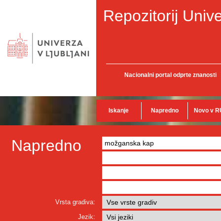
Repozitorij Unive
Nacionalni portal odprte znanosti
Iskanje
Napredno
Novo v R
Napredno
Vrsta gradiva:
Jezik: