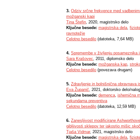
3.
Odziv srčne frekvence med vadbenimi 
možganski kapi
Tina Štefin
, 2020, magistrsko delo
Ključne besede:
magistrska dela
,
fiziot
ravnotežje
Celotno besedilo
(datoteka, 7,64 MB)
4.
Spremembe v življenju posameznika i
Sara Krašovec
, 2011, diplomsko delo
Ključne besede:
možganska kap
,
stro
Celotno besedilo
(povezava drugam)
5.
Zdravljenje in bolnišnična obravnava
Eva Županič
, 2021, doktorsko delo/nalo
Ključne besede:
demenca
,
ishemična 
sekundarna preventiva
Celotno besedilo
(datoteka, 12,59 MB)
6.
Zanesljivost modificirane Ashworthov
gibljivosti sklepov ter jakostjo mišic sk
Tjaša Vidmar
, 2021, magistrsko delo
Ključne besede:
magistrska dela
,
fiziot