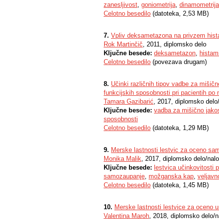
zanesljivost
,
goniometrija
,
dinamometrija
Celotno besedilo
(datoteka, 2,53 MB)
7.
Vpliv deksametazona na privzem histam
Rok Martinčič
, 2011, diplomsko delo
Ključne besede:
deksametazon
,
histam
Celotno besedilo
(povezava drugam)
8.
Učinki različnih tipov vadbe za mišičn
funkcijskih sposobnosti pri pacientih po
Tamara Gazibarić
, 2017, diplomsko delo
Ključne besede:
vadba za mišično jako
sposobnosti
Celotno besedilo
(datoteka, 1,29 MB)
9.
Merske lastnosti lestvic za oceno sa
Monika Malik
, 2017, diplomsko delo/nal
Ključne besede:
lestvica učinkovitosti p
samozaupanje
,
možganska kap
,
veljavn
Celotno besedilo
(datoteka, 1,45 MB)
10.
Merske lastnosti lestvice za oceno u
Valentina Maroh
, 2018, diplomsko delo/