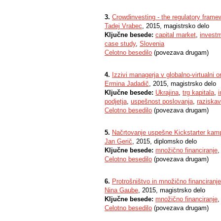
3.
Crowdinvesting - the regulatory framew
Tadej Vrabec
, 2015, magistrsko delo
Ključne besede:
capital market
,
invest
case study
,
Slovenia
Celotno besedilo
(povezava drugam)
4.
Izzivi managerja v globalno-virtualni o
Ermina Jadadič
, 2015, magistrsko delo
Ključne besede:
Ukrajina
,
trg kapitala
,
i
podjetja
,
uspešnost poslovanja
,
raziska
Celotno besedilo
(povezava drugam)
5.
Načrtovanje uspešne Kickstarter kamp
Jan Gerič
, 2015, diplomsko delo
Ključne besede:
množično financiranje
Celotno besedilo
(povezava drugam)
6.
Protrošništvo in množično financiranje
Nina Gaube
, 2015, magistrsko delo
Ključne besede:
množično financiranje
Celotno besedilo
(povezava drugam)