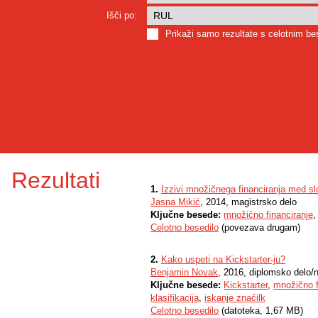
Išči po:
Prikaži samo rezultate s celotnim b
Rezultati
1.
Izzivi množičnega financiranja med sl
Jasna Mikić
, 2014, magistrsko delo
Ključne besede:
množično financiranje
Celotno besedilo
(povezava drugam)
2.
Kako uspeti na Kickstarter-ju?
Benjamin Novak
, 2016, diplomsko delo/
Ključne besede:
Kickstarter
,
množično f
klasifikacija
,
iskanje značilk
Celotno besedilo
(datoteka, 1,67 MB)