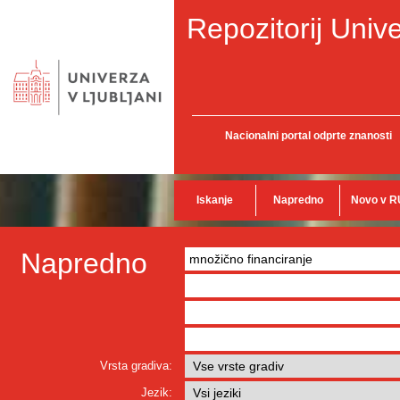
Repozitorij Unive
Nacionalni portal odprte znanosti
Iskanje
Napredno
Novo v R
Napredno
Vrsta gradiva:
Jezik: