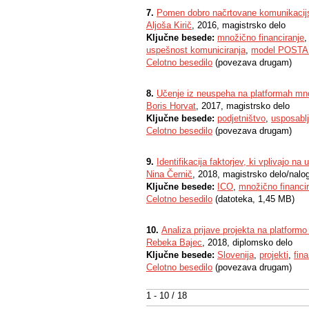
7.
Pomen dobro načrtovane komunikacijs
Aljoša Kirič
, 2016, magistrsko delo
Ključne besede:
množično financiranje
uspešnost komuniciranja
,
model POST
Celotno besedilo
(povezava drugam)
8.
Učenje iz neuspeha na platformah mno
Boris Horvat
, 2017, magistrsko delo
Ključne besede:
podjetništvo
,
usposablj
Celotno besedilo
(povezava drugam)
9.
Identifikacija faktorjev, ki vplivajo na
Nina Černič
, 2018, magistrsko delo/nalo
Ključne besede:
ICO
,
množično financir
Celotno besedilo
(datoteka, 1,45 MB)
10.
Analiza prijave projekta na platformo
Rebeka Bajec
, 2018, diplomsko delo
Ključne besede:
Slovenija
,
projekti
,
fina
Celotno besedilo
(povezava drugam)
1 - 10 / 18