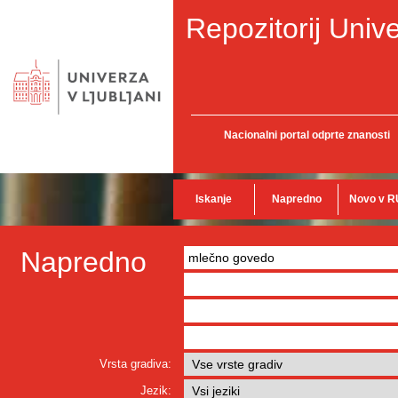
Repozitorij Unive
Nacionalni portal odprte znanosti
Iskanje
Napredno
Novo v R
Napredno
Vrsta gradiva:
Jezik: