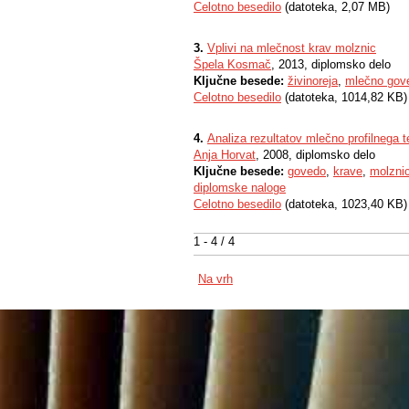
Celotno besedilo
(datoteka, 2,07 MB)
3.
Vplivi na mlečnost krav molznic
Špela Kosmač
, 2013, diplomsko delo
Ključne besede:
živinoreja
,
mlečno gov
Celotno besedilo
(datoteka, 1014,82 KB)
4.
Analiza rezultatov mlečno profilnega
Anja Horvat
, 2008, diplomsko delo
Ključne besede:
govedo
,
krave
,
molzni
diplomske naloge
Celotno besedilo
(datoteka, 1023,40 KB)
1 - 4 / 4
Na vrh