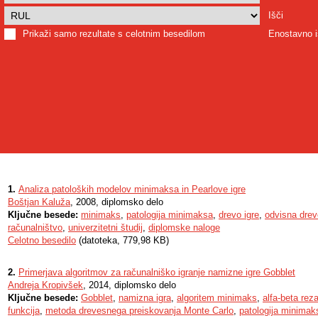
Išči
Prikaži samo rezultate s celotnim besedilom
Enostavno i
1.
Analiza patoloških modelov minimaksa in Pearlove igre
Boštjan Kaluža
, 2008, diplomsko delo
Ključne besede:
minimaks
,
patologija minimaksa
,
drevo igre
,
odvisna dre
računalništvo
,
univerzitetni študij
,
diplomske naloge
Celotno besedilo
(datoteka, 779,98 KB)
2.
Primerjava algoritmov za računalniško igranje namizne igre Gobblet
Andreja Kropivšek
, 2014, diplomsko delo
Ključne besede:
Gobblet
,
namizna igra
,
algoritem minimaks
,
alfa-beta rez
funkcija
,
metoda drevesnega preiskovanja Monte Carlo
,
patologija minimak