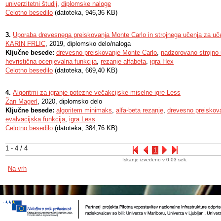
univerzitetni študij
,
diplomske naloge
Celotno besedilo
(datoteka, 946,36 KB)
3.
Uporaba drevesnega preiskovanja Monte Carlo in strojnega učenja za uče
KARIN FRLIC
, 2019, diplomsko delo/naloga
Ključne besede:
drevesno preiskovanje Monte Carlo
,
nadzorovano strojno
hevristična ocenjevalna funkcija
,
rezanje alfabeta
,
igra Hex
Celotno besedilo
(datoteka, 669,40 KB)
4.
Algoritmi za igranje potezne večakcijske miselne igre Less
Žan Magerl
, 2020, diplomsko delo
Ključne besede:
algoritem minimaks
,
alfa-beta rezanje
,
drevesno preiskov
evalvacijska funkcija
,
igra Less
Celotno besedilo
(datoteka, 384,76 KB)
1 - 4 / 4
1
Iskanje izvedeno v 0.03 sek.
Na vrh