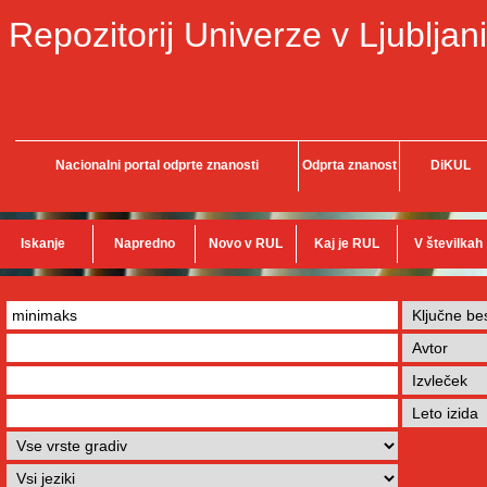
Repozitorij Univerze v Ljubljani
Nacionalni portal odprte znanosti
Odprta znanost
DiKUL
Iskanje
Napredno
Novo v RUL
Kaj je RUL
V številkah