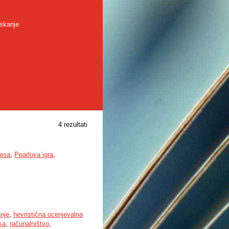
skanje
4 rezultati
vesa
,
Pearlova igra
,
anje
,
hevristična ocenjevalna
sa
,
računalništvo
,