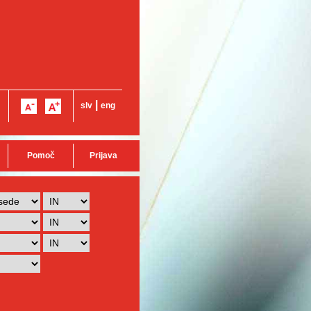
|
slv
eng
Pomoč
Prijava