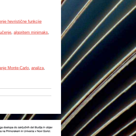
nje hevristične funkcije
 učenje
,
algoritem minimaks
,
anje Monte-Carlo
,
analiza
,