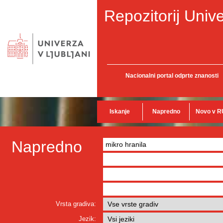
Repozitorij Unive
Nacionalni portal odprte znanosti
Iskanje
Napredno
Novo v R
Napredno
Vrsta gradiva:
Jezik: