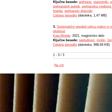
Ključne besede:
prehrana
,
starostniki
,
p
prehranskih potreb
,
prehranska vrednost
hranila
,
prehranski dnevniki
Celotno besedilo
(datoteka, 1,47 MB)
3.
Sistematični pregled vpliva makro in 
plodnost
Kaja Mrgole
, 2021, magistrsko delo
Ključne besede:
neplodnost
,
moški
,
že
Celotno besedilo
(datoteka, 998,69 KB)
1 - 3 / 3
Na vrh