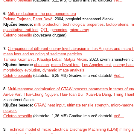
Celotno besedilo
(datoteka, 3,11 MB) Gradivo ima več datotek!
Več...
6.
Milk production in the post-genomic era
Polona Frajman
,
Peter Dovč
, 2004, pregledni znanstveni članek
Ključne besede:
milk production
,
technological properties
,
lactoproteins
,
m
quantitative trait loci
,
QTL
,
genomics
,
micro array
Celotno besedilo
(povezava drugam)
7.
Comparison of different-energy-level abrasion in Los Angeles and micro
mass loss and rounding of sediment particles
Tamara Kuzmanić
,
Klaudija Lebar
,
Matjaž Mikoš
, 2023, izvirni znanstveni 
Ključne besede:
abrasion
,
micro-Deval test
,
Los Angeles test
,
energy-base
morphology evolution
,
dynamic image analysis
Celotno besedilo
(datoteka, 6,25 MB) Gradivo ima več datotek!
Več...
8.
Multi-response optimization of GTAW process parameters in terms of ene
An-Le Van
,
Thai-Chung Nguyen
,
Huu-Toan Bui
,
Xuan-Ba Dang
,
Trung Than
znanstveni članek
Ključne besede:
GTAW
,
heat input
,
ultimate tensile strength
,
micro-hardne
network
Celotno besedilo
(datoteka, 1,36 MB) Gradivo ima več datotek!
Več...
9.
Technical model of micro Electrical Discharge Machining (EDM) milling s