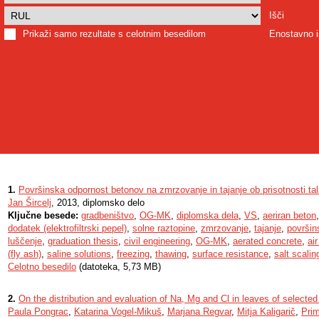
Išči
Prikaži samo rezultate s celotnim besedilom
Enostavno i
1.
Površinska odpornost betonov na zmrzovanje in tajanje ob prisotnosti tali
Jan Šircelj
, 2013, diplomsko delo
Ključne besede:
gradbeništvo
,
OG-MK
,
diplomska dela
,
VS
,
aeriran beton
dodatek (elektrofiltrski pepel)
,
solne raztopine
,
zmrzovanje
,
tajanje
,
površin
luščenje
,
graduation thesis
,
civil engineering
,
OG-MK
,
aerated concrete
,
ai
(fly ash)
,
saline solutions
,
freezing
,
thawing
,
surface resistance
,
salt scalin
Celotno besedilo
(datoteka, 5,73 MB)
2.
On the distribution and evaluation of Na, Mg and Cl in leaves of selecte
Paula Pongrac
,
Katarina Vogel-Mikuš
,
Marjana Regvar
,
Mitja Kaligarič
,
Pri