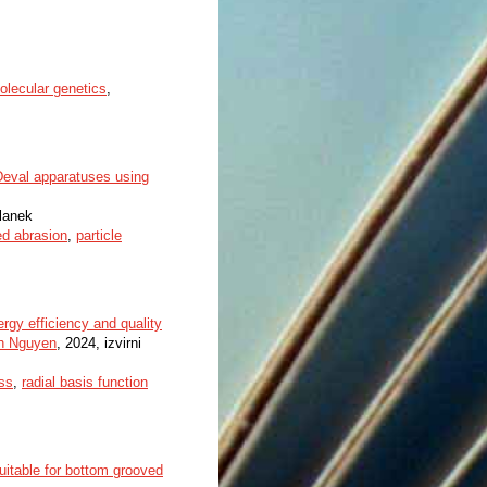
olecular genetics
,
-Deval apparatuses using
članek
d abrasion
,
particle
rgy efficiency and quality
h Nguyen
, 2024, izvirni
ss
,
radial basis function
uitable for bottom grooved