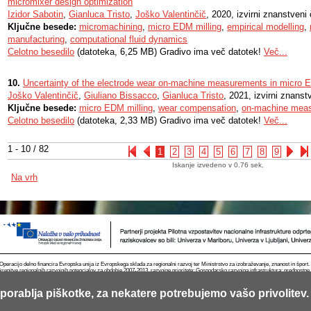
micromixer design optimization
Izidor Sabotin
,
Gianluca Tristo
,
Joško Valentinčič
, 2020, izvirni znanstveni
Ključne besede:
micromachining
,
micro EDM milling
,
empirical modelling
,
manufacturing
,
computational fluid dynamics
Celotno besedilo
(datoteka, 6,25 MB) Gradivo ima več datotek!
Več...
10.
Uncertainty of the electrode wear on-machine measurements in micro E
Joško Valentinčič
,
Giuliano Bissacco
,
Gianluca Tristo
, 2021, izvirni znanst
Ključne besede:
micro EDM milling
,
wear compensation
,
on-machine mea
Celotno besedilo
(datoteka, 2,33 MB) Gradivo ima več datotek!
Več...
1 - 10 / 82
1
2
3
4
5
6
7
8
9
Iskanje izvedeno v 0.76 sek.
Na vrh
Operacijo delno financira Evropska unija iz Evropskega sklada za regionalni razvoj ter Ministrstvo za izobraževanje, znanost in špor
krepitve regionalnih razvojnih potencialov za obdobje 2007-2013, razvojne prioritete: Gospodarsko razvojna infrastruktura; prednostn
porablja piškotke, za nekatere potrebujemo vašo privolitev.
Kontakt
RSS
Piškotki
Pogoji uporabe
Mobilno