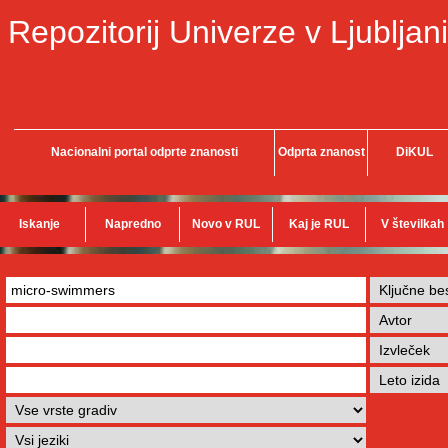
Repozitorij Univerze v Ljubljani
Nacionalni portal odprte znanosti
Odprta znanost
DiKUL
Iskanje
Napredno
Novo v RUL
Kaj je RUL
V številkah