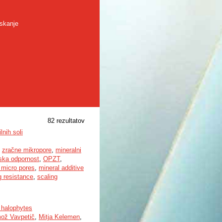
skanje
82 rezultatov
lnih soli
,
zračne mikropore
,
mineralni
ska odpornost
,
OPZT
,
r micro pores
,
mineral additive
g resistance
,
scaling
d halophytes
mož Vavpetič
,
Mitja Kelemen
,