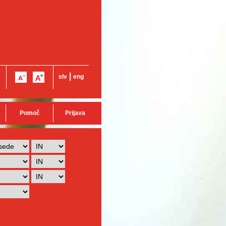
|
slv
eng
Pomoč
Prijava