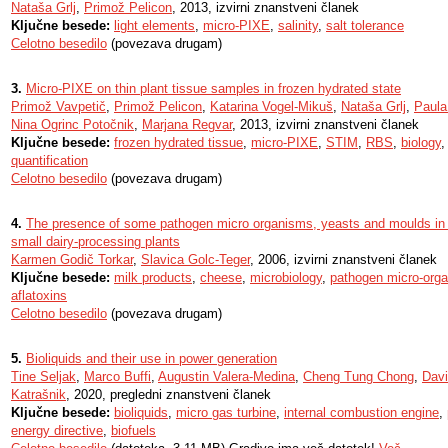
Nataša Grlj
,
Primož Pelicon
, 2013, izvirni znanstveni članek
Ključne besede:
light elements
,
micro-PIXE
,
salinity
,
salt tolerance
Celotno besedilo
(povezava drugam)
3.
Micro-PIXE on thin plant tissue samples in frozen hydrated state
Primož Vavpetič
,
Primož Pelicon
,
Katarina Vogel-Mikuš
,
Nataša Grlj
,
Paula
Nina Ogrinc Potočnik
,
Marjana Regvar
, 2013, izvirni znanstveni članek
Ključne besede:
frozen hydrated tissue
,
micro-PIXE
,
STIM
,
RBS
,
biology
quantification
Celotno besedilo
(povezava drugam)
4.
The presence of some pathogen micro organisms, yeasts and moulds in
small dairy-processing plants
Karmen Godič Torkar
,
Slavica Golc-Teger
, 2006, izvirni znanstveni članek
Ključne besede:
milk products
,
cheese
,
microbiology
,
pathogen micro-org
aflatoxins
Celotno besedilo
(povezava drugam)
5.
Bioliquids and their use in power generation
Tine Seljak
,
Marco Buffi
,
Augustin Valera-Medina
,
Cheng Tung Chong
,
Davi
Katrašnik
, 2020, pregledni znanstveni članek
Ključne besede:
bioliquids
,
micro gas turbine
,
internal combustion engine
,
energy directive
,
biofuels