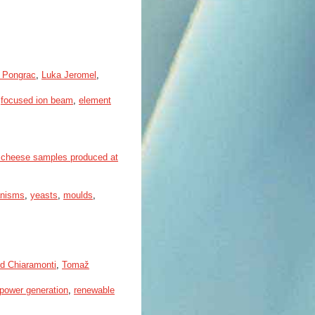
 Pongrac
,
Luka Jeromel
,
,
focused ion beam
,
element
 cheese samples produced at
anisms
,
yeasts
,
moulds
,
d Chiaramonti
,
Tomaž
power generation
,
renewable