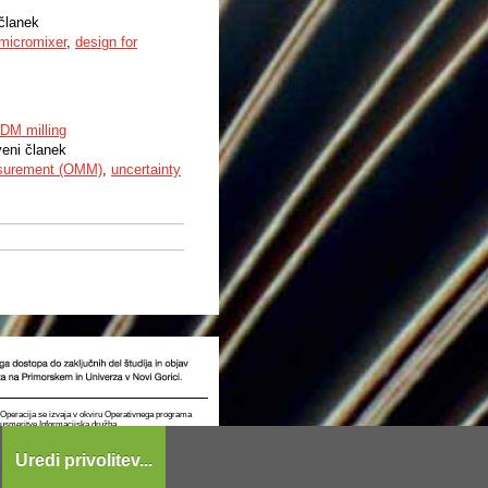
 članek
micromixer
,
design for
DM milling
veni članek
surement (OMM)
,
uncertainty
t. Operacija se izvaja v okviru Operativnega programa
e usmeritve Informacijska družba.
Uredi privolitev...