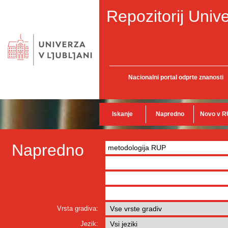
Repozitorij Unive
Nacionalni portal odprte znanosti
Iskanje
Napredno
Novo v R
Napredno
Vrsta gradiva:
Jezik: