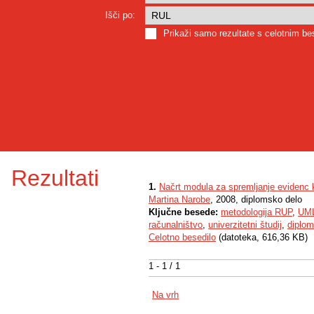
Išči po:
Prikaži samo rezultate s celotnim b
Rezultati
1.
Načrt modula za spremljanje evidenc 
Martina Narobe
, 2008, diplomsko delo
Ključne besede:
metodologija RUP
,
UM
računalništvo
,
univerzitetni študij
,
diplom
Celotno besedilo
(datoteka, 616,36 KB)
1 - 1 / 1
Na vrh