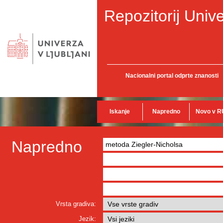
Repozitorij Unive
Nacionalni portal odprte znanosti
Iskanje
Napredno
Novo v R
Napredno
Vrsta gradiva:
Jezik: