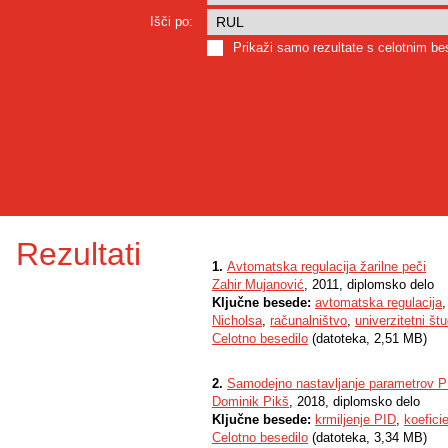
Išči po:
Prikaži samo rezultate s celotnim b
Rezultati
1.
Avtomatska regulacija žarilne peči
Zahir Mujanović
, 2011, diplomsko delo
Ključne besede:
avtomatska regulacija
Nicholsa
,
računalništvo
,
univerzitetni štu
Celotno besedilo
(datoteka, 2,51 MB)
2.
Samodejno nastavljanje parametrov PI
Dominik Pikš
, 2018, diplomsko delo
Ključne besede:
krmiljenje PID
,
koeficie
Celotno besedilo
(datoteka, 3,34 MB)