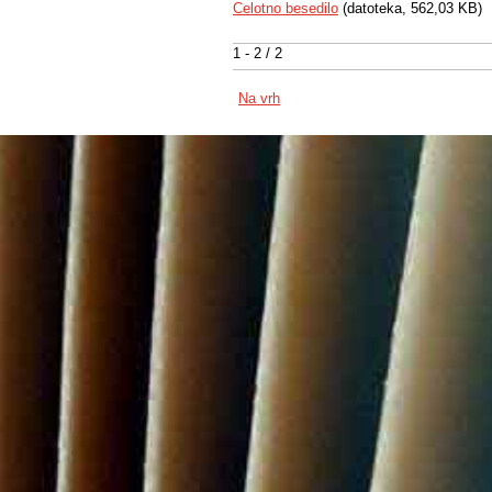
Celotno besedilo
(datoteka, 562,03 KB)
1 - 2 / 2
Na vrh