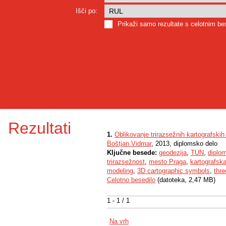
Išči po:
Prikaži samo rezultate s celotnim b
Rezultati
1.
Oblikovanje trirazsežnih kartografsk
Boštjan Vidmar
, 2013, diplomsko delo
Ključne besede:
geodezija
,
TUN
,
diplo
trirazsežnost
,
mesto Praga
,
kartografska
modeling
,
3D cartographic symbols
,
thr
Celotno besedilo
(datoteka, 2,47 MB)
1 - 1 / 1
Na vrh