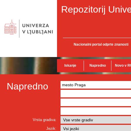
Repozitorij Unive
Nacionalni portal odprte znanosti
Iskanje
Napredno
Novo v R
Napredno
Vrsta gradiva:
Jezik: