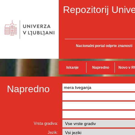
Repozitorij Unive
Nacionalni portal odprte znanosti
Iskanje
Napredno
Novo v R
Napredno
Vrsta gradiva:
Jezik: