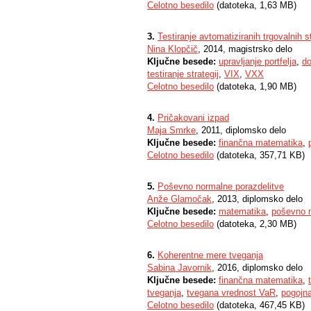
Celotno besedilo
(datoteka, 1,63 MB)
3.
Testiranje avtomatiziranih trgovalnih s
Nina Klopčič
, 2014, magistrsko delo
Ključne besede:
upravljanje portfelja
,
d
testiranje strategij
,
VIX
,
VXX
Celotno besedilo
(datoteka, 1,90 MB)
4.
Pričakovani izpad
Maja Smrke
, 2011, diplomsko delo
Ključne besede:
finančna matematika
,
Celotno besedilo
(datoteka, 357,71 KB)
5.
Poševno normalne porazdelitve
Anže Glamočak
, 2013, diplomsko delo
Ključne besede:
matematika
,
poševno n
Celotno besedilo
(datoteka, 2,30 MB)
6.
Koherentne mere tveganja
Sabina Javornik
, 2016, diplomsko delo
Ključne besede:
finančna matematika
,
tveganja
,
tvegana vrednost VaR
,
pogojn
Celotno besedilo
(datoteka, 467,45 KB)