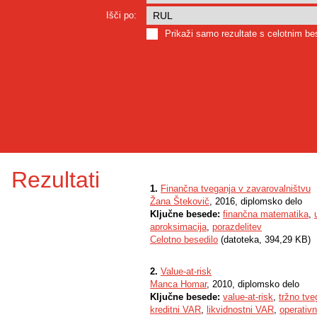
Išči po:
Prikaži samo rezultate s celotnim b
Rezultati
1.
Finančna tveganja v zavarovalništvu
Žana Štekovič
, 2016, diplomsko delo
Ključne besede:
finančna matematika
,
aproksimacija
,
porazdelitev
Celotno besedilo
(datoteka, 394,29 KB)
2.
Value-at-risk
Manca Homar
, 2010, diplomsko delo
Ključne besede:
value-at-risk
,
tržno tve
kreditni VAR
,
likvidnostni VAR
,
operativ